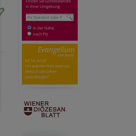
Finden Sie Gottesdienste
in Ihrer Umgebung
in der Nähe
nach Plz
Evangelium
von heute
Mt 16, 24-28
Um welchen Preis kann ein
Mensch sein Leben
zurückkaufen?