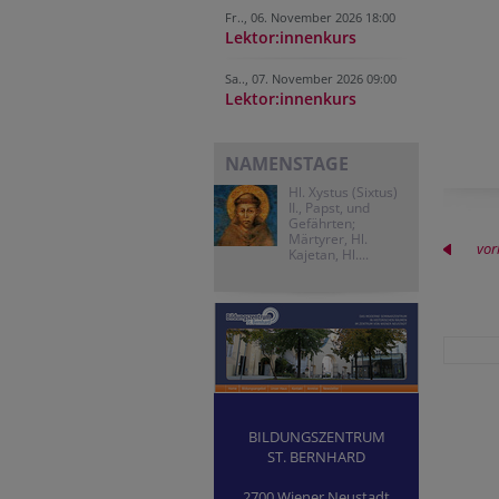
Fr.., 06. November 2026 18:00
Lektor:innenkurs
Sa.., 07. November 2026 09:00
Lektor:innenkurs
NAMENSTAGE
Hl. Xystus (Sixtus)
II., Papst, und
Gefährten;
Märtyrer, Hl.
vor
Kajetan, Hl....
BILDUNGSZENTRUM
ST. BERNHARD
2700 Wiener Neustadt