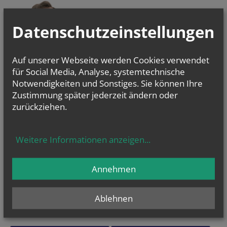
Datenschutzeinstellungen
Auf unserer Webseite werden Cookies verwendet
ERZBISCHOF
für Social Media, Analyse, systemtechnische
GRÜNWIDL
Notwendigkeiten und Sonstiges. Sie können Ihre
Zustimmung später jederzeit ändern oder
zurückziehen.
NEWSLETTER
Website
Secondary phone
Security token
Weitere Informationen anzeigen
...
Geben Sie bitte Ihre E-Mail Adresse ein
Annehmen
Ich stimme der
Datenverarbeitung
zu.
*
Ablehnen
Ich habe die
Informationen zum Datenschutz
gelesen.
*