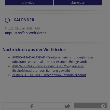
Tracking ID
Fax
Security token
Verification code
Reference
Security token
Homepage
KALENDER
Fr.., 02. Oktober 2026 17:30
Impulstreffen Weltkirche
Nachrichten aus der Weltkirche:
AFRIKA/MADAGASKAR - Trinitarier feiern hunderjähriges
Jubiläum: “Wir sind als Trinitarier überallhin gesandt”
ASIEN/CHINA - Francis Xavier Duan Yongkun zum
Bischofskoadjutor von Bameng geweiht
AFRIKA D.R. KONGO - Bischof von Kabinda ernannt