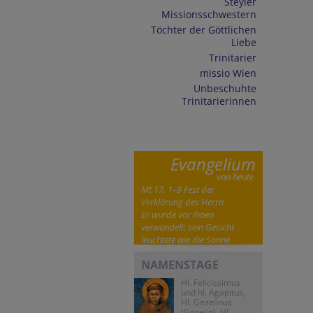
Steyler
Missionsschwestern
Töchter der Göttlichen
Liebe
Trinitarier
missio Wien
Unbeschuhte
Trinitarierinnen
Evangelium
von heute
Mt 17, 1–9 Fest der
Verklärung des Herrn
Er wurde vor ihnen
verwandelt; sein Gesicht
leuchtete wie die Sonne
NAMENSTAGE
Hl. Felicissimus
und hl. Agapitus,
Hl. Gezelinus
(Gozelin), Hl.