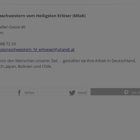
sschwestern vom Heiligsten Erlöser (MSsR)
eller-Gasse 46
en
888 72 33
ssionsschwestern_hl_erloeser@utanet.at
on den Menschen unserer Zeit … gestalten sie ihre Arbeit in Deutschland,
ch, Japan, Bolivien und Chile.
teilen
tweet
pin it