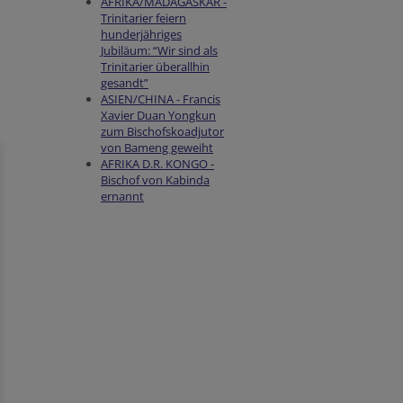
AFRIKA/MADAGASKAR -
Trinitarier feiern
hunderjähriges
Jubiläum: “Wir sind als
Trinitarier überallhin
gesandt”
ASIEN/CHINA - Francis
Xavier Duan Yongkun
zum Bischofskoadjutor
von Bameng geweiht
AFRIKA D.R. KONGO -
Bischof von Kabinda
ernannt