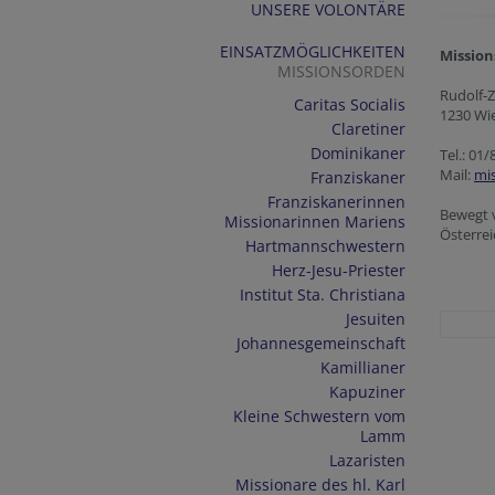
UNSERE VOLONTÄRE
EINSATZMÖGLICHKEITEN
Mission
MISSIONSORDEN
Rudolf-Z
Caritas Socialis
1230 Wi
Claretiner
Dominikaner
Tel.: 01/
Mail:
mi
Franziskaner
Franziskanerinnen
Bewegt v
Missionarinnen Mariens
Österrei
Hartmannschwestern
Herz-Jesu-Priester
Institut Sta. Christiana
Jesuiten
Johannesgemeinschaft
Kamillianer
Kapuziner
Kleine Schwestern vom
Lamm
Lazaristen
Missionare des hl. Karl