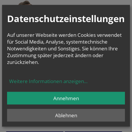
Datenschutzeinstellungen
Auf unserer Webseite werden Cookies verwendet
ERZBISCHOF
für Social Media, Analyse, systemtechnische
GRÜNWIDL
Notwendigkeiten und Sonstiges. Sie können Ihre
Zustimmung später jederzeit ändern oder
zurückziehen.
NEWSLETTER
Session ID
Reference
Fax
Website
URL
Homepage
Weitere Informationen anzeigen
...
Geben Sie bitte Ihre E-Mail Adresse ein
Annehmen
Ich stimme der
Datenverarbeitung
zu.
*
Ablehnen
Ich habe die
Informationen zum Datenschutz
gelesen.
*