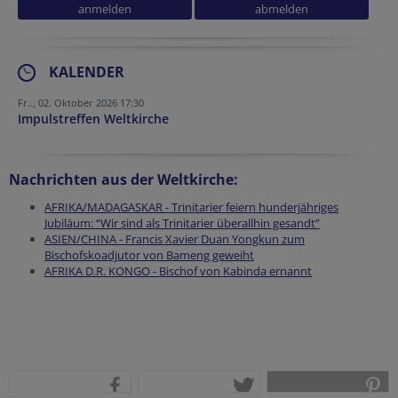
URL
Verification code
Secondary phone
KALENDER
Fr.., 02. Oktober 2026 17:30
Impulstreffen Weltkirche
Nachrichten aus der Weltkirche:
AFRIKA/MADAGASKAR - Trinitarier feiern hunderjähriges
Jubiläum: “Wir sind als Trinitarier überallhin gesandt”
ASIEN/CHINA - Francis Xavier Duan Yongkun zum
Bischofskoadjutor von Bameng geweiht
AFRIKA D.R. KONGO - Bischof von Kabinda ernannt