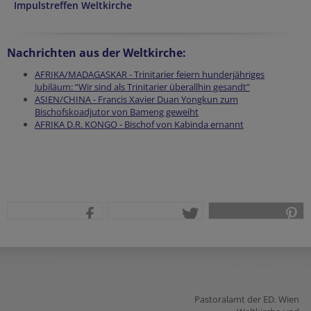
Impulstreffen Weltkirche
Nachrichten aus der Weltkirche:
AFRIKA/MADAGASKAR - Trinitarier feiern hunderjähriges
Jubiläum: “Wir sind als Trinitarier überallhin gesandt”
ASIEN/CHINA - Francis Xavier Duan Yongkun zum
Bischofskoadjutor von Bameng geweiht
AFRIKA D.R. KONGO - Bischof von Kabinda ernannt
teilen
tweet
pin it
Pastoralamt der ED. Wien