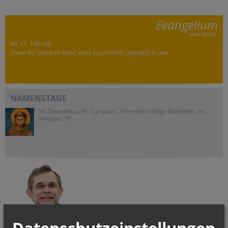
Evangelium
von heute
Mt 17, 14b–20
Wenn ihr Glauben habt, wird euch nichts unmöglich sein
NAMENSTAGE
Hl. Dominikus, Hl. Cyriakus, , Vierzehn heilige Nothelfer, Hl.
Hildiger, Hl....
Datenschutzeinstellungen