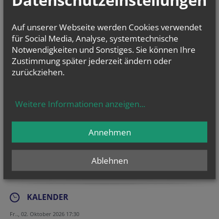
ERZBISCHOF
GRÜNWIDL
Auf unserer Webseite werden Cookies verwendet
für Social Media, Analyse, systemtechnische
Notwendigkeiten und Sonstiges. Sie können Ihre
Zustimmung später jederzeit ändern oder
NEWSLETTER
zurückziehen.
Geben Sie bitte Ihre E-Mail Adresse ein
Weitere Informationen anzeigen
...
Ich stimme der
Datenverarbeitung
zu.
*
Annehmen
Ich habe die
Informationen zum Datenschutz
gelesen.
*
Ablehnen
KALENDER
Fr.., 02. Oktober 2026 17:30