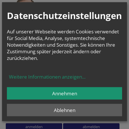
Datenschutzeinstellungen
Auf unserer Webseite werden Cookies verwendet
ERZBISCHOF
GRÜNWIDL
für Social Media, Analyse, systemtechnische
Notwendigkeiten und Sonstiges. Sie können Ihre
Zustimmung später jederzeit ändern oder
zurückziehen.
NEWSLETTER
Weitere Informationen anzeigen
...
Geben Sie bitte Ihre E-Mail Adresse ein
Annehmen
Ich stimme der
Datenverarbeitung
zu.
*
Ablehnen
Ich habe die
Informationen zum Datenschutz
gelesen.
*