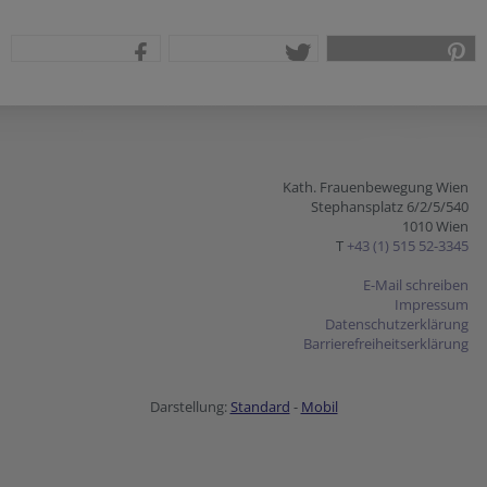
teilen
tweet
pin it
Kath. Frauenbewegung Wien
Stephansplatz 6/2/5/540
1010 Wien
T
+43 (1) 515 52-3345
E-Mail schreiben
Impressum
Datenschutzerklärung
Barrierefreiheitserklärung
Darstellung:
Standard
-
Mobil