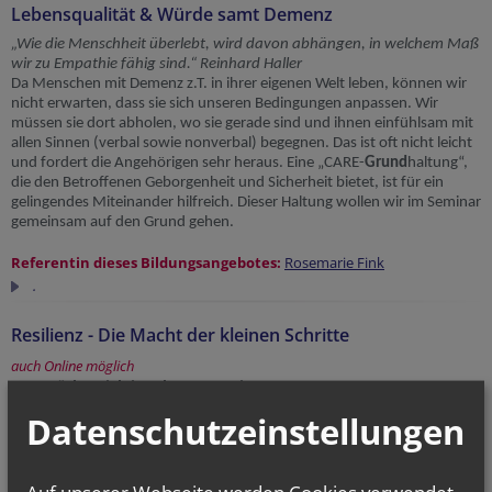
Lebensqualität & Würde samt Demenz
„Wie die Menschheit überlebt, wird davon abhängen, in welchem Maß
wir zu Empathie fähig sind.“ Reinhard Haller
Da Menschen mit Demenz z.T. in ihrer eigenen Welt leben, können wir
nicht erwarten, dass sie sich unseren Bedingungen anpassen. Wir
müssen sie dort abholen, wo sie gerade sind und ihnen einfühlsam mit
allen Sinnen (verbal sowie nonverbal) begegnen. Das ist oft nicht leicht
und fordert die Angehörigen sehr heraus. Eine „CARE-
Grund
haltung“,
die den Betroffenen Geborgenheit und Sicherheit bietet, ist für ein
gelingendes Miteinander hilfreich. Dieser Haltung wollen wir im Seminar
gemeinsam auf den Grund gehen.
Referentin
dieses Bildungsangebotes:
Rosemarie Fink
.
Resilienz - Die Macht der kleinen Schritte
auch Online möglich
Was stärkt mich in schweren Zeiten?
Resilienz ist die Fähigkeit, optimal mit Krisen, Misserfolgen oder
Datenschutzeinstellungen
Niederlagen umzugehen – d.h. sie nicht nur zu überleben, sondern auch
daraus zu lernen. Gerade in Zeiten von Corona laden wir an diesem
Abend dazu ein, kleine Schritte - wie hoffen, helfen, Hilfe annehmen,
lachen oder handeln - wieder bewusster in den Blick zu nehmen.
Auf unserer Webseite werden Cookies verwendet