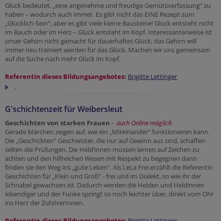
Glück bedeutet, „eine angenehme und freudige Gemütsverfassung“ zu
haben – wodurch auch immer. Es gibt nicht das EINE Rezept zum
„Glücklich-Sein“, aber es gibt viele kleine Bausteine! Glück entsteht nicht
im Bauch oder im Herz – Glück entsteht im Kopf. Interessanterweise ist
unser Gehirn nicht gemacht für dauerhaftes Glück, das Gehirn will
immer neu trainiert werden für das Glück. Machen wir uns gemeinsam
auf die Suche nach mehr Glück im Kopf.
Referentin dieses Bildungsangebotes:
Brigitte Lettinger
.
G'schichtenzeit für Weibersleut
Geschichten von starken Frauen
- auch Online möglich
Gerade Märchen zeigen auf, wie ein „Miteinander“ funktionieren kann.
Die „Geschickten“ Geschwister, die nur auf Gewinn aus sind, schaffen
selten die Prüfungen. Die Held’innen müssen lernen auf Zeichen zu
achten und den hilfreichen Wesen mit Respekt zu begegnen dann
finden sie den Weg ins „gute Leben“. Als LeLa Frei erzählt die Referentin
Geschichten für „Klein und Groß“ - frei und im Dialekt, so wie ihr der
Schnabel gewachsen ist. Dadurch werden die Helden und Heldinnen
lebendiger und der Funke springt so noch leichter über, direkt vom Ohr
ins Herz der ZuhörerInnen.
Referentin dieses Bildungsangebotes:
Brigitte Lettinger