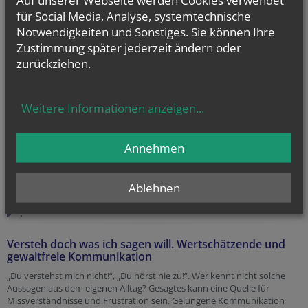
für Social Media, Analyse, systemtechnische
Referentin dieses Bildungsangebotes:
Gerti Stagl
Notwendigkeiten und Sonstiges. Sie können Ihre
.
Zustimmung später jederzeit ändern oder
zurückziehen.
Trauer, Abschied, Sterben, Tod
Gute Abschiede ermöglichen ein gutes Weitergehen und es lohnt sich
mit dem Sterben auseinanderzusetzen um bewusster zu leben.
Weitere Informationen anzeigen
...
Referentin dieses Bildungsangebotes:
Gerti Stagl
.
Annehmen
Umgang mit Konflikten und schwierigen
Lebenssituationen
Ablehnen
Referentin dieses Bildungsangebotes:
Maria Goldmann-Kaindl
.
Versteh doch was ich sagen will. Wertschätzende und
gewaltfreie Kommunikation
„Du verstehst mich nicht!“, „Du hörst nie zu!“. Wer kennt nicht solche
Aussagen aus dem eigenen Alltag? Gesagtes kann eine Quelle für
Missverständnisse und Frustration sein. Gelungene Kommunikation