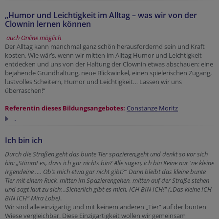
„Humor und Leichtigkeit im Alltag – was wir von der
Clownin lernen können
auch Online möglich
Der Alltag kann manchmal ganz schön herausfordernd sein und Kraft
kosten. Wie wär’s, wenn wir mitten im Alltag Humor und Leichtigkeit
entdecken und uns von der Haltung der Clownin etwas abschauen: eine
bejahende Grundhaltung, neue Blickwinkel, einen spielerischen Zugang,
lustvolles Scheitern, Humor und Leichtigkeit… Lassen wir uns
überraschen!“
Referentin dieses Bildungsangebotes:
Constanze Moritz
.
Ich bin ich
Durch die Straßen geht das bunte Tier spazieren,geht und denkt so vor sich
hin: „Stimmt es, dass ich gar nichts bin? Alle sagen, ich bin Keine nur 'ne kleine
Irgendeine …. Ob’s mich etwa gar nicht gibt?“ Dann bleibt das kleine bunte
Tier mit einem Ruck, mitten im Spazierengehen, mitten auf der Straße stehen
und sagt laut zu sich: „Sicherlich gibt es mich, ICH BIN ICH!" („Das kleine ICH
BIN ICH“ Mira Lobe)
.
Wir sind alle einzigartig und mit keinem anderen „Tier“ auf der bunten
Wiese vergleichbar. Diese Einzigartigkeit wollen wir gemeinsam