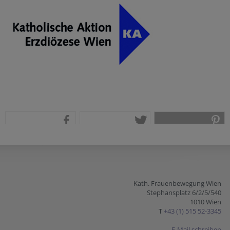
teilen
tweet
pin it
Kath. Frauenbewegung Wien
Stephansplatz 6/2/5/540
1010 Wien
T
+43 (1) 515 52-3345
E-Mail schreiben