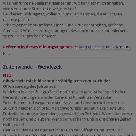
Was nährt meine Seele in Krisenzeiten? Wo kann ich mich anhalten,
wenn vertraute Strukturen wegbrechen?
Bei diesem Bildungstag wollen wir uns Zeit nehmen, diesen Fragen
nachzuspüren.
Arbeitsweise: Impulsreferat, Einzel- und Gruppenarbeiten, einfache
Atem- und Wahrnehmungsübungen, Resilienzmodelle kennenlernen,
spirituell-liturgische Elemente
Referentin dieses Bildungsangebotes:
Maria-Luise Schmitz-Kronaus
.
Zeitenwende – Wendezeit
NEU!
Bibelarbeit mit biblischen Erzählfiguren zum Buch der
Offenbarung des Johannes
Wir leben in einer Zeit großer Umbrüche und gesellschaftspolitischer
Herausforderungen, wie der Care- und Klimakrise. Vertraute
Sicherheiten sind weggebrochen, Angst und Unsicherheiten vor der
Zukunft machen sich breit. Verschwörungstheorien, Fake News und
Endzeitstimmung prägen den gegenwärtigen Zeitgeist. Wem können wir
noch trauen und glauben? Wer oder was kann uns in unsicheren Zeiten
Halt geben?
Hier kann das neutestamentliche Buch der Offenbarung Trost und
Zuversicht spenden: Mit ausdrucksstarken Bildern und Visionen möchte