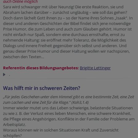
auch Online möglich
Sara wird schwanger mit über Neunzig! Die erste Reaktion, sie und
Abraham lachen darüber – zunächst ungläubig – wie soll das gehen?
Doch dann lächelt Gott ihnen zu – so der Name ihres Sohnes „Isaak“. In
dieser und anderen Geschichten der Bibel findet sich jene notwendige
Prise Humor, die zum Leben und auch zum Glauben gehört. Humor ist
nicht einfach nur Spaß, sondern eine durchaus ernsthafte, ernst zu
nehmende Haltung: sie eröffnet mehr Toleranz, die Möglichkeit des
Dialogs und innere Freiheit gegenüber sich selbst und anderen. Und
genau dieser Prise Humor und dieser Haltung wollen wir nachspüren,
zwischen den Texten...
Referentin dieses Bildungsangebotes:
Brigitte Lettinger
.
Was hilft mir in schweren Zeiten?
„Für jedes Geschehen unter dem Himmel gibt es eine bestimmte Zeit, eine Zeit
zum Lachen und eine Zeit für die Klage.“ (Koh3,1.4)
Immer wieder mutet uns das Leben schwierige, belastende Situationen
zu wie z. B. der Verlust eines lieben Menschen, eine schwere Krankheit,
die Pflege eines Angehörigen, Konflikte in der Familie oder Probleme am
Arbeitsplatz.
Woraus können wir in solchen Situationen Kraft und Zuversicht
schöpfen?