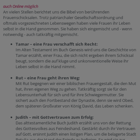
auch Online möglich
An vielen Stellen berichtet uns die Bibel von berührenden
Frauenschicksalen. Trotz patriarchaler Gesellschaftsordnung und
oftmals vorgezeichneten Lebenswegen haben viele Frauen ihr Leben
selbst in die Hand genommen. Sie haben sich eingemischt und - wenn
notwendig - auch tatkräftig mitgemischt.
Tamar – eine Frau verschafft sich Recht:
Im Alten Testament im Buch Genesis wird uns die Geschichte von
Tamar erzählt, einer Frau, die sich nicht ergeben ihrem Schicksal
beugt, sondern die auf kluge und unkonventionelle Weise ihr
Leben selbst in die Hand nimmt.
Rut – eine Frau geht ihren Weg:
Mit Rut begegnen wir einer biblischen Frauengestalt, die den Mut
hat, ihren eigenen Weg zu gehen. Tatkräftig sorgt sie für den
Lebensunterhalt für sich und für ihre Schwiegermutter. Sie
sichert auch den Fortbestand der Dynastie, denn sie wird Obed,
dem späteren Großvater von König David, das Leben schenken.
Judith – mit Gottvertrauen zum Erfolg:
Das alttestamentliche Buch Judith erzählt uns von der Rettung
des Gottesvolkes aus Feindeshand. Gestärkt durch ihr Vertrauen
auf Gott, ersinnt Judith einen listigen Plan, um die belagerte Stadt
Betulia aus der Hand der Feinde zu befreien. So wird sie zur