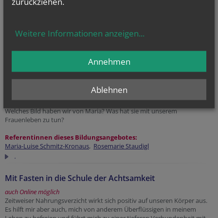
zurückziehen.
Einen Tag sich Zeit nehmen, zur Ruhe kommen, der Seele Zeit und Raum
geben, sich auf die Suche nach Gotteserfahrungen begeben mit Hilfe der
Mystikerinnen Hildegard von Bingen, Theresa von Avila,..
Weitere Informationen anzeigen
...
Methoden:
Kontemplation, Textarbeit, spirituelle Tänze und Lieder,
Körpergebet.
Annehmen
Referentin dieses Bildungsangebotes:
Poli Zach-Sofaly
.
Ablehnen
Maria neu begegnen
Welches Bild haben wir von Maria? Was hat sie mit unserem
Frauenleben zu tun?
Referentinnen dieses Bildungsangebotes:
Maria-Luise Schmitz-Kronaus
,
Rosemarie Staudigl
.
Mit Fasten in die Schule der Achtsamkeit
auch Online möglich
Zeitweiser Nahrungsverzicht wirkt sich positiv auf unseren Körper aus.
Es hilft mir aber auch, mich von anderem Überflüssigen in meinem