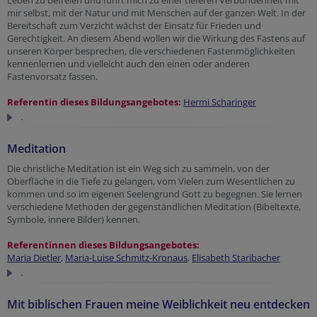
Leben zu befreien und führt mich zu einer tieferen Verbundenheit mit
mir selbst, mit der Natur und mit Menschen auf der ganzen Welt. In der
Bereitschaft zum Verzicht wächst der Einsatz für Frieden und
Gerechtigkeit. An diesem Abend wollen wir die Wirkung des Fastens auf
unseren Körper besprechen, die verschiedenen Fastenmöglichkeiten
kennenlernen und vielleicht auch den einen oder anderen
Fastenvorsatz fassen.
Referentin dieses Bildungsangebotes
:
Hermi Scharinger
.
Meditation
Die christliche Meditation ist ein Weg sich zu sammeln, von der
Oberfläche in die Tiefe zu gelangen, vom Vielen zum Wesentlichen zu
kommen und so im eigenen Seelengrund Gott zu begegnen. Sie lernen
verschiedene Methoden der gegenständlichen Meditation (Bibeltexte,
Symbole, innere Bilder) kennen.
Referentinnen dieses Bildungsangebotes:
Maria Dietler
,
Maria-Luise Schmitz-Kronaus
,
Elisabeth Staribacher
.
Mit biblischen Frauen meine Weiblichkeit neu entdecken