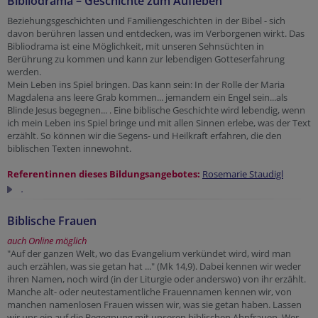
Bibliodrama – Geschichte zum Aufleben
Beziehungsgeschichten und Familiengeschichten in der Bibel - sich
davon berühren lassen und entdecken, was im Verborgenen wirkt. Das
Bibliodrama ist eine Möglichkeit, mit unseren Sehnsüchten in
Berührung zu kommen und kann zur lebendigen Gotteserfahrung
werden.
Mein Leben ins Spiel bringen. Das kann sein: In der Rolle der Maria
Magdalena ans leere Grab kommen... jemandem ein Engel sein...als
Blinde Jesus begegnen... . Eine biblische Geschichte wird lebendig, wenn
ich mein Leben ins Spiel bringe und mit allen Sinnen erlebe, was der Text
erzählt. So können wir die Segens- und Heilkraft erfahren, die den
biblischen Texten innewohnt.
Referentinnen dieses Bildungsangebotes:
Rosemarie Staudigl
.
Biblische Frauen
auch Online möglich
"Auf der ganzen Welt, wo das Evangelium verkündet wird, wird man
auch erzählen, was sie getan hat ..." (Mk 14,9). Dabei kennen wir weder
ihren Namen, noch wird (in der Liturgie oder anderswo) von ihr erzählt.
Manche alt- oder neutestamentliche Frauennamen kennen wir, von
manchen namenlosen Frauen wissen wir, was sie getan haben. Lassen
wir uns ein auf die Begegnung mit unseren biblischen Ahnfrauen. Wer