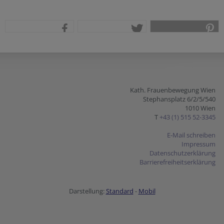
teilen
tweet
pin it
Kath. Frauenbewegung Wien
Stephansplatz 6/2/5/540
1010 Wien
T
+43 (1) 515 52-3345
E-Mail schreiben
Impressum
Datenschutzerklärung
Barrierefreiheitserklärung
Darstellung:
Standard
-
Mobil