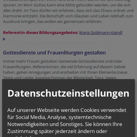
spüren. Im Wort Gottes kann eine Mitte gefunden werden, um die sich
alles dreht. Im Tanz dürfen wir erfahren, dass sich das Chaos ordnet und
Harmonie entsteht. Die Botschaft vom Glauben und Leben leibhaft zum
Ausdruck bringen, das wollen wir gemeinsam erfahren.
Referentin dieses Bildungsangebotes:
Maria Goldmann-Kaindl
.
Gottesdienste und Frauenliturgien gestalten
Immer mehr Frauen gestalten Gemeinde-Gottesdienste und/oder
Frauenliturgien. Referentinnen, die viel Erfahrung auf diesem Gebiet
haben, geben Anregungen und erarbeiten mit Ihnen Elemente (neue
Texte und Lieder, kreative Formen der Bibelarbeit, Tanz, Segen,
Rituale,...), die für Ihre liturgische Feier stimmig sind.
Datenschutzeinstellungen
Referentinnen dieses Bildungsangebotes:
Maria-Luise Schmitz-Kronaus
,
Hermi Scharinger
.
Auf unserer Webseite werden Cookies verwendet
für Social Media, Analyse, systemtechnische
„Halt an, wo läufst du hin, der Himmel ist in dir! Suchst
Notwendigkeiten und Sonstiges. Sie können Ihre
du ihn anderswo, du fehlst in für und führ“
Zustimmung später jederzeit ändern oder
(Angelius Silesius, christlicher Mystiker)
Besinnungstag