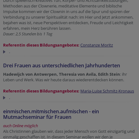
Durch spielerisch-kreatives Tun, Körper- und Achtsamkeitsübungen,
Methoden aus der Clownerie, meditative Elemente und biblische
Impulse kommen wir der Clownin in uns auf die Spur und spüren der
Verbindung zu unserer Spiritualität nach: im Hier und Jetzt ankommen,
bejahen was ist, neue Perspektiven entdecken, Freude und Leichtigkeit
erfahren, mein Herz berühren lassen.
Dauer: 2,5 Stunden bis 1 Tag
Referentin dieses Bildungsangebotes:
Constanze Moritz
.
Drei Frauen aus unterschiedlichen Jahrhunderten
Hadewijch von Antwerpen, Theresia von Avila, Edith Stein
: ihr
Leben und Werk. Was wir heute daraus wiederentdecken können.
Referentin dieses Bildungsangebotes:
Maria-Luise Schmitz-Kronaus
.
einmischen.mitmischen.aufmischen - ein
Mutmachseminar für Frauen
auch Online möglich
Als Christinnen glauben wir, dass jeder Mensch von Gott einzigartig und
einmalig geschaffen ist. In diesem Seminar wollen wir den je