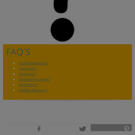
FAQ´S
Taufanmedlung?
Hochzeit?
Firmung?
Erstkommunion?
Jungschar?
Heilige Messen?