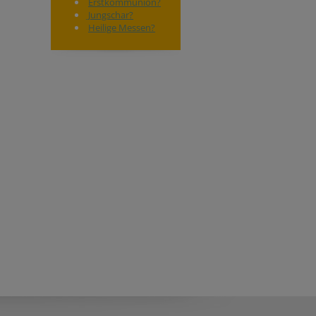
Erstkommunion?
Jungschar?
Heilige Messen?