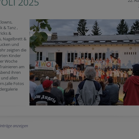
OLI 2025
22. A
Clowns,
k & Tanz ,
icks &
, Nagelbrett &
ucken und
ehr zeigten die
rten Kinder
ner Woche
Trainieren am
Abend ihren
 und allen
n.(alle Fotos
ldergalerie
Einträge anzeigen