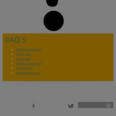
FAQ´S
Taufanmedlung?
Hochzeit?
Firmung?
Erstkommunion?
Jungschar?
Heilige Messen?
teilen
tweet
pin it