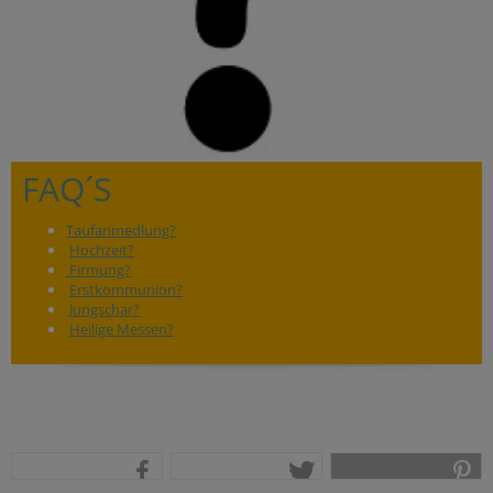
FAQ´S
Taufanmedlung?
Hochzeit?
Firmung?
Erstkommunion?
Jungschar?
Heilige Messen?