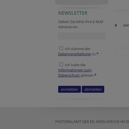
NEWSLETTER
URL
Secondary phone
Session ID
Tracking ID
Security token
Session ID
Homepage
Geben Sie bitte Ihre E-Mail
vor
Adresse ein
Ich stimme der
Datenverarbeitung
zu.
*
Ich habe die
Informationen zum
Datenschutz
gelesen.
*
Session ID
Website
Company website
PASTORALAMT DER ED. WIEN KIRCHE IM 