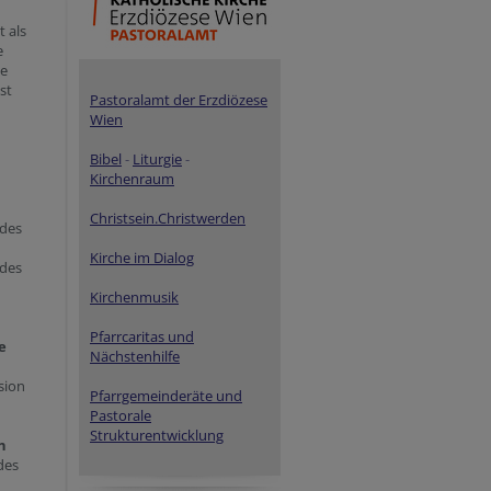
t als
e
de
st
Pastoralamt der Erzdiözese
Wien
Bibel
-
Liturgie
-
Kirchenraum
Christsein.Christwerden
 des
Kirche im Dialog
 des
Kirchenmusik
Pfarrcaritas und
e
Nächstenhilfe
sion
Pfarrgemeinderäte und
Pastorale
Strukturentwicklung
n
des