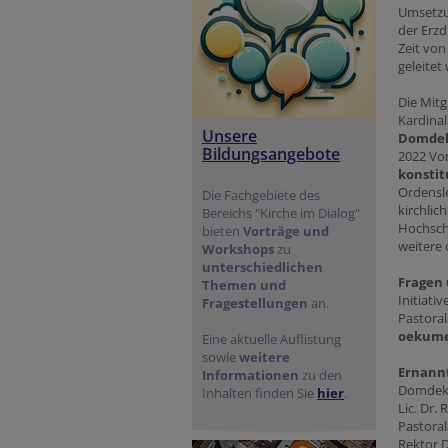
Umsetzu
der Erzd
Zeit vo
geleitet
Die Mit
Kardina
Unsere
Domdeka
Bildungsangebote
2022 Vo
konstit
Ordensle
Die Fachgebiete des
kirchlic
Bereichs "Kirche im Dialog"
Hochschu
bieten
Vorträge und
weitere 
Workshops
zu
unterschiedlichen
Fragen 
Themen und
Initiati
Fragestellungen
an.
Pastoral
oekume
Eine aktuelle Auflistung
sowie
weitere
Ernannt
Informationen
zu den
Domdekan
Inhalten finden Sie
hier
.
Lic. Dr.
Pastoral
Rektor D