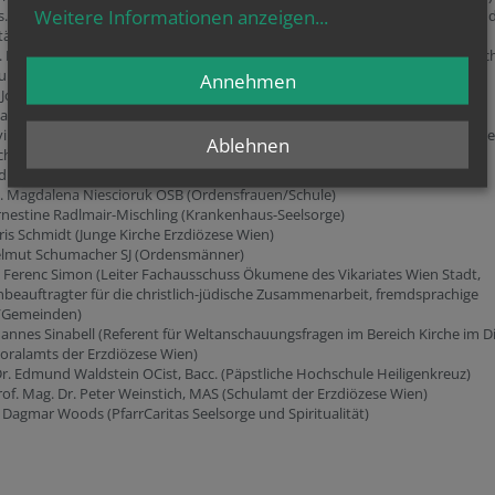
Weitere Informationen anzeigen
...
s. (prae doc) Mag. Lic. Christina Dietl, MA (Katholisch-Theologische Fakultät 
tät Wien)
g. Mag. Flavio Farcas (Diakone, Assistent und Leiter des Leihservice im Bereic
turgie-Kirchenraum des Pastoralamts der Erzdiözese Wien)
Annehmen
Johannes Fichtenbauer (Vertreter des Erzbischofs für Freikirchenkontakte)
gang Hinker (Konfessionsverschiedene Paare/Familien)
ikar Erzpriester Mag. Lic. theol. Yuriy Kolasa (Ordinariat für die Gläubigen de
Ablehnen
chen Ostkirchen in Österreich)
reas Lotz, LL.M. (bis 02/2023 Vizekanzler/Ordinariat der Erzdiözese Wien)
M. Magdalena Niescioruk OSB (Ordensfrauen/Schule)
nestine Radlmair-Mischling (Krankenhaus-Seelsorge)
is Schmidt (Junge Kirche Erzdiözese Wien)
Helmut Schumacher SJ (Ordensmänner)
 Ferenc Simon (Leiter Fachausschuss Ökumene des Vikariates Wien Stadt,
beauftragter für die christlich-jüdische Zusammenarbeit, fremdsprachige
r/Gemeinden)
annes Sinabell (Referent für Weltanschauungsfragen im Bereich Kirche im D
oralamts der Erzdiözese Wien)
Dr. Edmund Waldstein OCist, Bacc. (Päpstliche Hochschule Heiligenkreuz)
rof. Mag. Dr. Peter Weinstich, MAS (Schulamt der Erzdiözese Wien)
 Dagmar Woods (PfarrCaritas Seelsorge und Spiritualität)