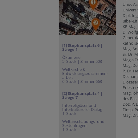
Univ.-As
Universi
Dipl.-In
Bibel-Li
KR Mag. 
DI Wolf
Generalv
katholis
[1] Stephansplatz
6
|
Mag. And
Stiege 1
Sr. Dr. 
Ökumene
Mag.a Er
5. Stock | Zimmer 503
Mag. Dor
Weltkirche &
P. Dr. 
Entwicklungszusammen-
Dechant
arbeit
6. Stock | Zimmer 663
Diözesan
Prieste
Mag. Joh
[2] Stephansplatz 4
|
Stiege 7
des Past
Doz. P. 
Interreligiöser und
Interkultureller Dialog
FInsp. P
1. Stock
Mag. Dr.
Weltanschauungs- und
Sektenfragen
1. Stock