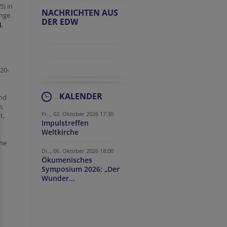
) in
NACHRICHTEN AUS
ange
DER EDW
B
,
20-
KALENDER
und
n,
Fr.., 02. Oktober 2026 17:30
t,
Impulstreffen
Weltkirche
he
Di.., 06. Oktober 2026 18:00
Ökumenisches
Symposium 2026: „Der
Wunder...