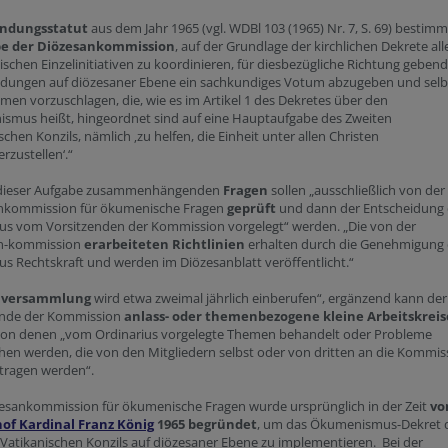
ndungsstatut
aus dem Jahr 1965 (vgl. WDBl 103 (1965) Nr. 7, S. 69) bestimm
e der Diözesankommission
, auf der Grundlage der kirchlichen Dekrete all
chen Einzelinitiativen zu koordinieren, für diesbezügliche Richtung geben
idungen auf diözesaner Ebene ein sachkundiges Votum abzugeben und selb
n vorzuschlagen, die, wie es im Artikel 1 des Dekretes über den
smus heißt, hingeordnet sind auf eine Hauptaufgabe des Zweiten
schen Konzils, nämlich ‚zu helfen, die Einheit unter allen Christen
rzustellen‘.“
 dieser Aufgabe zusammenhängenden
Fragen
sollen „ausschließlich von der
nkommission für ökumenische Fragen
geprüft
und dann der Entscheidung
ius vom Vorsitzenden der Kommission vorgelegt“ werden. „Die von der
n-kommission
erarbeiteten Richtlinien
erhalten durch die Genehmigung
us Rechtskraft und werden im Diözesanblatt veröffentlicht.“
llversammlung
wird etwa zweimal jährlich einberufen“, ergänzend kann der
ende der Kommission
anlass- oder themenbezogene kleine Arbeitskreis
 von denen „vom Ordinarius vorgelegte Themen behandelt oder Probleme
en werden, die von den Mitgliedern selbst oder von dritten an die Kommis
tragen werden“.
zesankommission für ökumenische Fragen wurde ursprünglich in der Zeit
vo
hof Kardinal Franz König
1965 begründet
, um das Ökumenismus-Dekret 
Vatikanischen Konzils auf diözesaner Ebene zu implementieren. Bei der