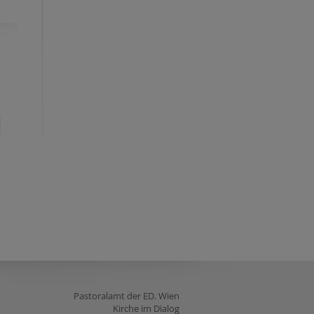
Pastoralamt der ED. Wien
Kirche im Dialog