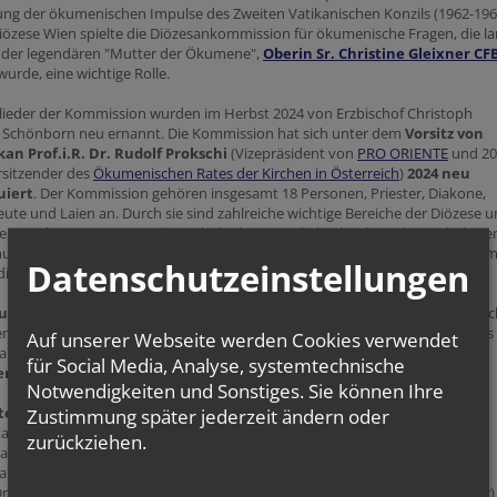
ng der ökumenischen Impulse des Zweiten Vatikanischen Konzils (1962-1965
iözese Wien spielte die Diözesankommission für ökumenische Fragen, die l
n der legendären "Mutter der Ökumene",
Oberin Sr. Christine Gleixner
CF
 wurde, eine wichtige Rolle.
glieder der Kommission wurden im Herbst 2024 von Erzbischof Christoph
l Schönborn neu ernannt. Die Kommission hat sich unter dem
Vorsitz von
n Prof.i.R. Dr. Rudolf Prokschi
(Vizepräsident von
PRO ORIENTE
und 20
rsitzender des
Ökumenischen Rates der Kirchen in Österreich
)
2024 neu
uiert
. Der Kommission gehören insgesamt 18 Personen, Priester, Diakone,
ute und Laien an. Durch sie sind zahlreiche wichtige Bereiche der Diözese 
he Stände vertreten, u.a. die Katholische Jugend, die theologischen Fakultäte
len und Priesterseminare, die Pfarren, Vikariate, Ordensleute, das Schulam
Datenschutzeinstellungen
diözesane Dienststellen und die Caritas.
und Anliegen an die Diözesankommission
bzw. Hinweise auf ökumenisc
ven können über die Referentin für Ökumene im Bereich Kirche im Dialog des
Auf unserer Webseite werden Cookies verwendet
amts der Erzdiözese Wien, Lic. Dr. Raphaela Pallin, eingebracht werden:
für Social Media, Analyse, systemtechnische
ne@edw.or.at
, Tel. +43 515 52-3120.
Notwendigkeiten und Sonstiges. Sie können Ihre
e Mitglieder 2024-2029
:
Zustimmung später jederzeit ändern oder
 Univ.-Prof. i.R. Dr. Rudolf Prokschi (Vorsitzender)
zurückziehen.
 Raphaela Pallin (Referentin für Ökumene im Bereich Kirche im Dialog des
amts der Erzdiözese Wien)
r. Federico Moisés Colautti (Diözesanes Missionskolleg Redemptoris Mater)