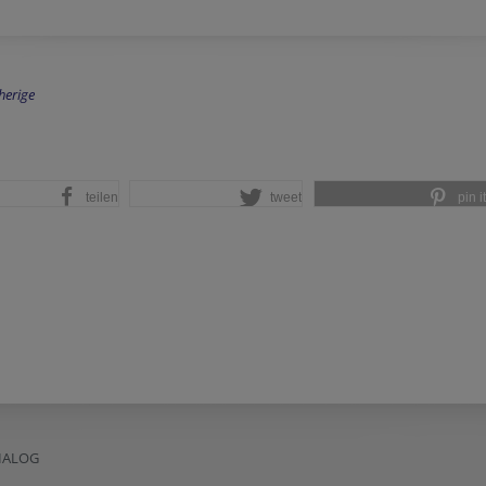
herige
teilen
tweet
pin it
DIALOG