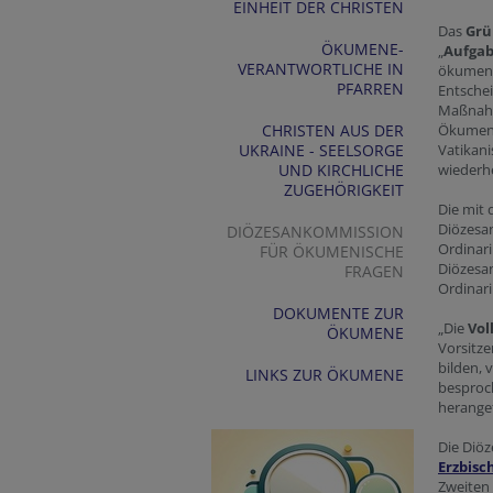
EINHEIT DER CHRISTEN
Das
Grü
ÖKUMENE-
„
Aufgab
VERANTWORTLICHE IN
ökumenis
PFARREN
Entsche
Maßnahme
CHRISTEN AUS DER
Ökumeni
UKRAINE - SEELSORGE
Vatikani
UND KIRCHLICHE
wiederhe
ZUGEHÖRIGKEIT
Die mit
Diözesa
DIÖZESANKOMMISSION
Ordinar
FÜR ÖKUMENISCHE
Diözesa
FRAGEN
Ordinari
DOKUMENTE ZUR
„Die
Vo
ÖKUMENE
Vorsitz
bilden,
LINKS ZUR ÖKUMENE
besproch
herange
Die Diö
Erzbisc
Zweiten 