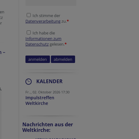
ten
Ich stimme der
tz
Datenverarbeitung
zu.
*
er
Ich habe die
Informationen zum
Datenschutz
gelesen.
*
n –
Website
Website
KALENDER
,
Fr.., 02. Oktober 2026 17:30
Impulstreffen
Weltkirche
Nachrichten aus der
Weltkirche: