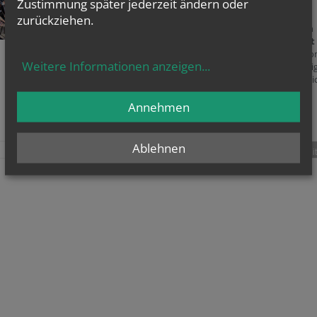
Zustimmung später jederzeit ändern oder
In vielen Staaten Europas wird kritisches
zivilgesellschaftliches Engagement zunehmend
zurückziehen.
diskreditiert und von lebenswichtigen finanziellen
Mitteln abgeschnitten. Der
„Dialog für Eine Welt
2019“
, der am vergangenen 23.März im Wiener Do
Weitere Informationen anzeigen
...
Bosco-Haus stattfand, machte sichtbar, wie wichti
gerade heute – auch kirchliches – zivilgesellschaftl
Engagement ist.
Annehmen
Ablehnen
teilen
tweet
pin it