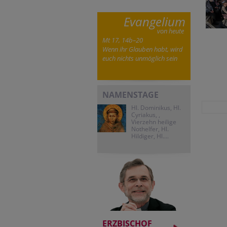
Evangelium
von heute
Mt 17, 14b–20
Wenn ihr Glauben habt, wird
euch nichts unmöglich sein
NAMENSTAGE
Hl. Dominikus, Hl.
Cyriakus, ,
Vierzehn heilige
Nothelfer, Hl.
Hildiger, Hl....
ERZBISCHOF