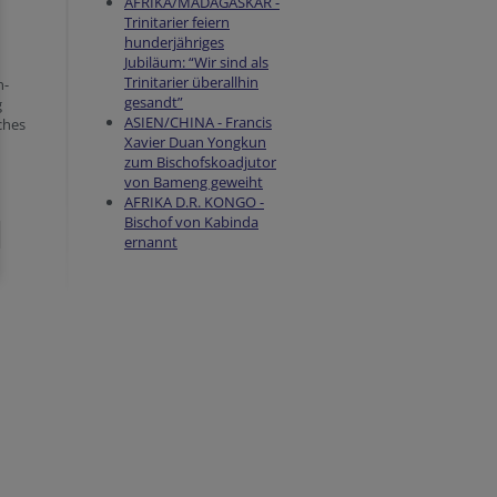
AFRIKA/MADAGASKAR -
Trinitarier feiern
hunderjähriges
Jubiläum: “Wir sind als
Trinitarier überallhin
n-
gesandt”
g
ASIEN/CHINA - Francis
iches
Xavier Duan Yongkun
zum Bischofskoadjutor
von Bameng geweiht
AFRIKA D.R. KONGO -
Bischof von Kabinda
ernannt