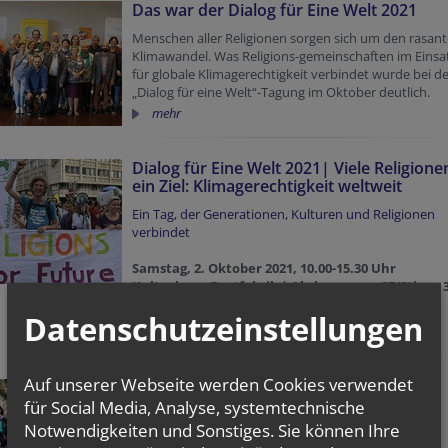
Das war der Dialog für Eine Welt 2021
Menschen aller Religionen sorgen sich um den rasan
Klimawandel. Was Religions-gemeinschaften im Einsa
für globale Klimagerechtigkeit verbindet wurde bei d
„Dialog für eine Welt“-Tagung im Oktober deutlich.
mehr
Dialog für Eine Welt 2021| Viele Religione
ein Ziel: Klimagerechtigkeit weltweit
Ein Tag, der Generationen, Kulturen und Religionen
verbindet
Samstag, 2. Oktober 2021, 10.00-15.30 Uhr
Kulturhaus Brotfabrik | Absberggasse 27/Stiege 3
1100 Wien
Datenschutzeinstellungen
mehr
Auf unserer Webseite werden Cookies verwendet
Dialog für Eine Welt 2019: Mut zu
zivilgesellschaftlichem Engagement -
für Social Media, Analyse, systemtechnische
weltweit!
Notwendigkeiten und Sonstiges. Sie können Ihre