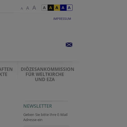
IMPRESSUM
AFTEN
DIÖZESANKOMMISSION
KTE
FÜR WELTKIRCHE
UND EZA
NEWSLETTER
Tracking ID
Tracking ID
Website
URL
Tracking ID
Geben Sie bitte Ihre E-Mail
Adresse ein