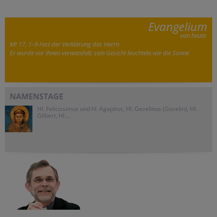
Evangelium
von heute
Mt 17, 1–9 Fest der Verklärung des Herrn
Er wurde vor ihnen verwandelt; sein Gesicht leuchtete wie die Sonne
NAMENSTAGE
Hl. Felicissimus und hl. Agapitus, Hl. Gezelinus (Gozelin), Hl.
Gilbert, Hl....