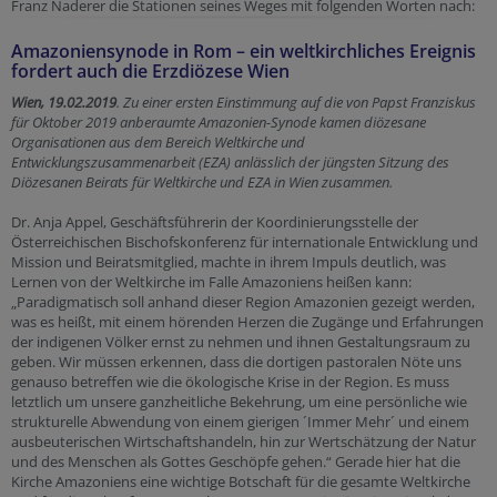
Franz Naderer die Stationen seines Weges mit folgenden Worten nach:
Amazoniensynode in Rom – ein weltkirchliches Ereignis
fordert auch die Erzdiözese Wien
Wien, 19.02.2019
. Zu einer ersten Einstimmung auf die von Papst Franziskus
für Oktober 2019 anberaumte Amazonien-Synode kamen diözesane
Organisationen aus dem Bereich Weltkirche und
Entwicklungszusammenarbeit (EZA) anlässlich der jüngsten Sitzung des
Diözesanen Beirats für Weltkirche und EZA in Wien zusammen.
Dr. Anja Appel, Geschäftsführerin der Koordinierungsstelle der
Österreichischen Bischofskonferenz für internationale Entwicklung und
Mission und Beiratsmitglied, machte in ihrem Impuls deutlich, was
Lernen von der Weltkirche im Falle Amazoniens heißen kann:
„Paradigmatisch soll anhand dieser Region Amazonien gezeigt werden,
was es heißt, mit einem hörenden Herzen die Zugänge und Erfahrungen
der indigenen Völker ernst zu nehmen und ihnen Gestaltungsraum zu
geben. Wir müssen erkennen, dass die dortigen pastoralen Nöte uns
genauso betreffen wie die ökologische Krise in der Region. Es muss
letztlich um unsere ganzheitliche Bekehrung, um eine persönliche wie
strukturelle Abwendung von einem gierigen ´Immer Mehr´ und einem
ausbeuterischen Wirtschaftshandeln, hin zur Wertschätzung der Natur
und des Menschen als Gottes Geschöpfe gehen.“ Gerade hier hat die
Kirche Amazoniens eine wichtige Botschaft für die gesamte Weltkirche