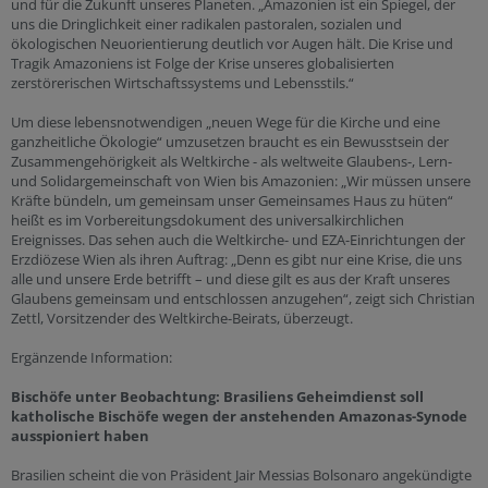
und für die Zukunft unseres Planeten. „Amazonien ist ein Spiegel, der
uns die Dringlichkeit einer radikalen pastoralen, sozialen und
ökologischen Neuorientierung deutlich vor Augen hält. Die Krise und
Tragik Amazoniens ist Folge der Krise unseres globalisierten
zerstörerischen Wirtschaftssystems und Lebensstils.“
Um diese lebensnotwendigen „neuen Wege für die Kirche und eine
ganzheitliche Ökologie“ umzusetzen braucht es ein Bewusstsein der
Zusammengehörigkeit als Weltkirche - als weltweite Glaubens-, Lern-
und Solidargemeinschaft von Wien bis Amazonien: „Wir müssen unsere
Kräfte bündeln, um gemeinsam unser Gemeinsames Haus zu hüten“
heißt es im Vorbereitungsdokument des universalkirchlichen
Ereignisses. Das sehen auch die Weltkirche- und EZA-Einrichtungen der
Erzdiözese Wien als ihren Auftrag: „Denn es gibt nur eine Krise, die uns
alle und unsere Erde betrifft – und diese gilt es aus der Kraft unseres
Glaubens gemeinsam und entschlossen anzugehen“, zeigt sich Christian
Zettl, Vorsitzender des Weltkirche-Beirats, überzeugt.
Ergänzende Information:
Bischöfe unter Beobachtung: Brasiliens Geheimdienst soll
katholische Bischöfe wegen der anstehenden Amazonas-Synode
ausspioniert haben
Brasilien scheint die von Präsident Jair Messias Bolsonaro angekündigte