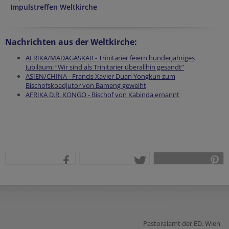
Impulstreffen Weltkirche
Nachrichten aus der Weltkirche:
AFRIKA/MADAGASKAR - Trinitarier feiern hunderjähriges
Jubiläum: “Wir sind als Trinitarier überallhin gesandt”
ASIEN/CHINA - Francis Xavier Duan Yongkun zum
Bischofskoadjutor von Bameng geweiht
AFRIKA D.R. KONGO - Bischof von Kabinda ernannt
teilen
tweet
pin it
Pastoralamt der ED. Wien