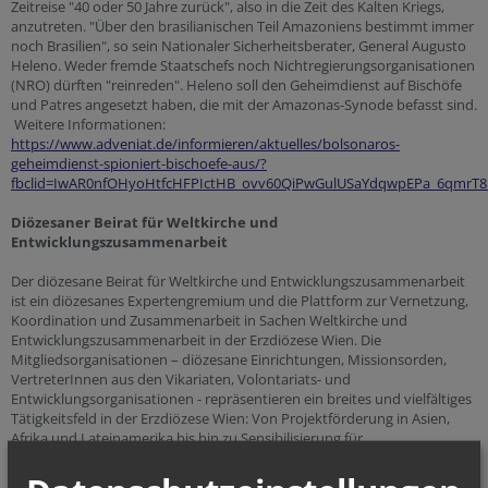
Zeitreise "40 oder 50 Jahre zurück", also in die Zeit des Kalten Kriegs,
anzutreten. "Über den brasilianischen Teil Amazoniens bestimmt immer
noch Brasilien", so sein Nationaler Sicherheitsberater, General Augusto
Heleno. Weder fremde Staatschefs noch Nichtregierungsorganisationen
(NRO) dürften "reinreden". Heleno soll den Geheimdienst auf Bischöfe
und Patres angesetzt haben, die mit der Amazonas-Synode befasst sind.
Weitere Informationen:
https://www.adveniat.de/informieren/aktuelles/bolsonaros-
geheimdienst-spioniert-bischoefe-aus/?
fbclid=IwAR0nfOHyoHtfcHFPIctHB_ovv60QiPwGulUSaYdqwpEPa_6qmr
Diözesaner Beirat für Weltkirche und
Entwicklungszusammenarbeit
Der diözesane Beirat für Weltkirche und Entwicklungszusammenarbeit
ist ein diözesanes Expertengremium und die Plattform zur Vernetzung,
Koordination und Zusammenarbeit in Sachen Weltkirche und
Entwicklungszusammenarbeit in der Erzdiözese Wien. Die
Mitgliedsorganisationen – diözesane Einrichtungen, Missionsorden,
VertreterInnen aus den Vikariaten, Volontariats- und
Entwicklungsorganisationen - repräsentieren ein breites und vielfältiges
Tätigkeitsfeld in der Erzdiözese Wien: Von Projektförderung in Asien,
Afrika und Lateinamerika bis hin zu Sensibilisierung für
globale/weltkirchliche Zusammenhänge und den konkreten
Handlungen in der „Sorge für das gemeinsame Haus”.