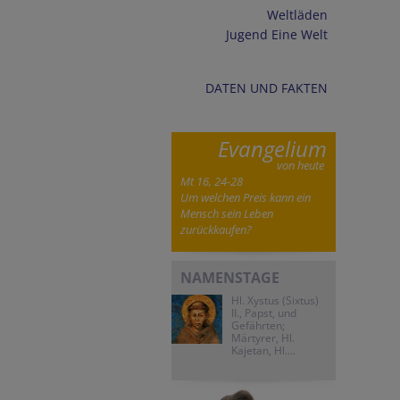
Weltläden
Jugend Eine Welt
DATEN UND FAKTEN
Evangelium
von heute
Mt 16, 24-28
Um welchen Preis kann ein
Mensch sein Leben
zurückkaufen?
NAMENSTAGE
Hl. Xystus (Sixtus)
II., Papst, und
Gefährten;
Märtyrer, Hl.
Kajetan, Hl....