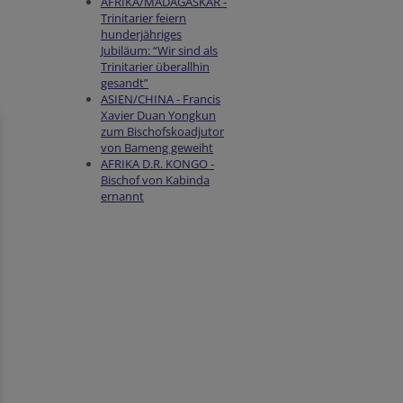
AFRIKA/MADAGASKAR -
Trinitarier feiern
hunderjähriges
Jubiläum: “Wir sind als
Trinitarier überallhin
gesandt”
ASIEN/CHINA - Francis
Xavier Duan Yongkun
zum Bischofskoadjutor
von Bameng geweiht
AFRIKA D.R. KONGO -
Bischof von Kabinda
ernannt