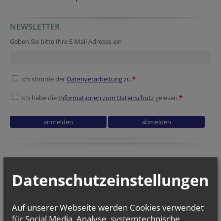
NEWSLETTER
URL
Website
Homepage
Verification code
Homepage
Reference
Company website
Geben Sie bitte Ihre E-Mail Adresse ein
Ich stimme der
Datenverarbeitung
zu.
*
Ich habe die
Informationen zum Datenschutz
gelesen.
*
Verification code
Tracking ID
Session ID
Datenschutzeinstellungen
Auf unserer Webseite werden Cookies verwendet
für Social Media, Analyse, systemtechnische