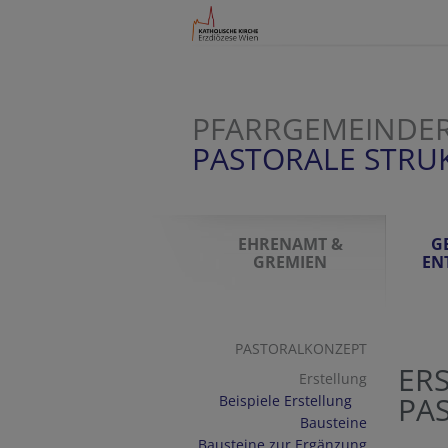
PFARRGEMEINDER
PASTORALE STR
EHRENAMT &
G
GREMIEN
EN
PASTORALKONZEPT
ER
Erstellung
PA
Beispiele Erstellung
Bausteine
Bausteine zur Ergänzung