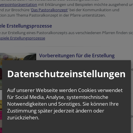
erpointpräsentation
mit Erklärungen und Beispielen möchte ausgehend u
d zur Broschüre '
Das Pastoralkonzept
' bei der Kommunikation und
ion zum Thema Pastoralkonzept in der Pfarre unterstützen.
ele Erstellungsprozesse
e zur Erstellung eines Pastoralkonzepts aus verschiedenen Pfarren finden si
spiele Erstellungsprozesse
Vorbereitungen für die Erstellung
Der Pfarrgemeinderat bzw. Pfarrverbands- oder
Seelsorgeraumrat bereitet den Erarbeitungsprozess 
Datenschutzeinstellungen
Pastoralkonzepts vor.
mehr
Auf unserer Webseite werden Cookies verwendet
für Social Media, Analyse, systemtechnische
Prozessplan & Module zur Erstellung
Notwendigkeiten und Sonstiges. Sie können Ihre
Zustimmung später jederzeit ändern oder
Ein Plan für die Erstellung ist hilfreich. Dieser sollte
Angaben über den zeitlichen Rahmen und Mitarbeite
zurückziehen.
Arbeitsschritte sowie inhaltliche Schwerpunkte
enthalten.
mehr