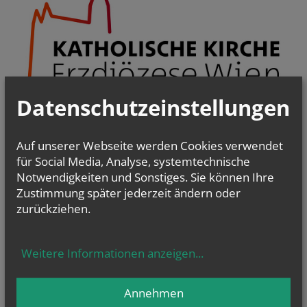
Datenschutzeinstellungen
Pfarrgemeinderäte & Pastorale Strukturentwicklung
Auf unserer Webseite werden Cookies verwendet
Christsein.Christwerden
für Social Media, Analyse, systemtechnische
Bibel
-
Liturgie - Kirchenraum
Notwendigkeiten und Sonstiges. Sie können Ihre
Kirche im Dialog
Zustimmung später jederzeit ändern oder
PfarrCaritas und Nächstenhilfe
zurückziehen.
Kirchenmusik
Weitere Informationen anzeigen
...
Annehmen