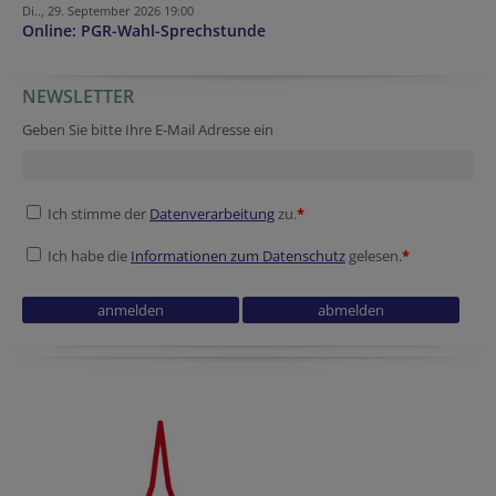
Di.., 29. September 2026 19:00
Online: PGR-Wahl-Sprechstunde
NEWSLETTER
Reference
URL
Company website
Geben Sie bitte Ihre E-Mail Adresse ein
Ich stimme der
Datenverarbeitung
zu.
*
Ich habe die
Informationen zum Datenschutz
gelesen.
*
Verification code
Website
Verification code
Reference
Fax