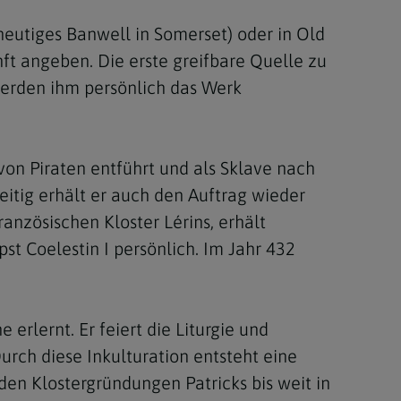
heutiges Banwell in Somerset) oder in Old
nft angeben. Die erste greifbare Quelle zu
werden ihm persönlich das Werk
 von Piraten entführt und als Sklave nach
eitig erhält er auch den Auftrag wieder
nzösischen Kloster Lérins, erhält
st Coelestin I persönlich. Im Jahr 432
erlernt. Er feiert die Liturgie und
rch diese Inkulturation entsteht eine
 den Klostergründungen Patricks bis weit in