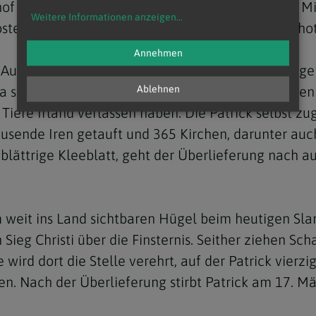
 Vitalis von Salzburg gehört zu diesen irischen Mi
Weitere Informationen anzeigen
...
oster auf der Wiener Freyung wird noch von iroscho
Annehmen
 Auf der irischen Insel schlägt Patrick erwartungs
a setzt sich aber durch. Zahlreiche Wunder werden
Ablehnen
 Tiere Irland verlassen haben. Die Patrick selbst z
 tausende Iren getauft und 365 Kirchen, darunter au
lättrige Kleeblatt, geht der Überlieferung nach auf
m weit ins Land sichtbaren Hügel beim heutigen Sl
 Sieg Christi über die Finsternis. Seither ziehen Sch
wird dort die Stelle verehrt, auf der Patrick vierz
en. Nach der Überlieferung stirbt Patrick am 17. M