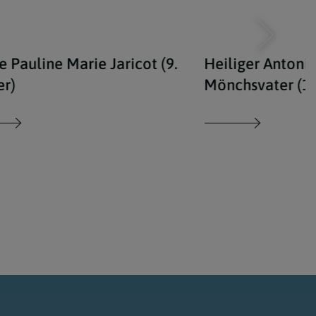
e Pauline Marie Jaricot (9.
Heiliger Antoniu
er)
Mönchsvater (17