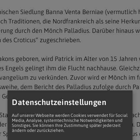
ömischen Siedlung Banna Venta Berniae (vermutlich 
uch Traditionen, die Nordfrankreich als seine Herku
derung durch den Mönch Palladius. Darüber hinaus 
n des Croticus“ zugeschrieben.
iakons geboren, wird Patrick im Alter von 15 Jahren
s Engels gelingt ihm die Flucht nachhause. Gleichz
vangelium zu verkünden. Zuvor wird er Mönch im fra
sweihe, dem Bericht des Palladius zufolge durch Pap
4 Gefährten.
Datenschutzeinstellungen
ammeskönige. Als Sklave hat er die irische Sprache 
Auf unserer Webseite werden Cookies verwendet für Social
Media, Analyse, systemtechnische Notwendigkeiten und
der Einheimischen. Das kommt ihm nun entgegen. Du
Sonstiges. Sie können Ihre Zustimmung später jederzeit
ändern oder zurückziehen.
 Spiritualität, die später von irischen Mönchen aus