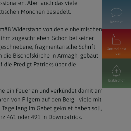
ssionaren. Aber auch das viele
ttischen Mönchen besiedelt.
Kontakt
gemäß Widerstand von den einheimischen,
 ihm zugeschrieben. Schon bei seiner
ugeschriebene, fragmentarische Schrift
Gottesdienst
finden
ch die Bischofskirche in Armagh, gebaut
 die Predigt Patricks über die
Erzbischof
ane ein Feuer an und verkündet damit am
aren von Pilgern auf den Berg - viele mit
ig Tage lang im Gebet gekniet haben soll,
ärz 461 oder 491 in Downpatrick.