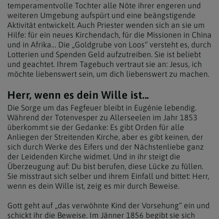
temperamentvolle Tochter alle Nöte ihrer engeren und
weiteren Umgebung aufspürt und eine beängstigende
Aktivität entwickelt. Auch Priester wenden sich an sie um
Hilfe: für ein neues Kirchendach, für die Missionen in China
und in Afrika… Die „Goldgrube von Loos“ versteht es, durch
Lotterien und Spenden Geld aufzutreiben. Sie ist beliebt
und geachtet. Ihrem Tagebuch vertraut sie an: Jesus, ich
möchte liebenswert sein, um dich liebenswert zu machen.
Herr, wenn es dein Wille ist...
Die Sorge um das Fegfeuer bleibt in Eugénie lebendig.
Während der Totenvesper zu Allerseelen im Jahr 1853
überkommt sie der Gedanke: Es gibt Orden für alle
Anliegen der Streitenden Kirche, aber es gibt keinen, der
sich durch Werke des Eifers und der Nächstenliebe ganz
der Leidenden Kirche widmet. Und in ihr steigt die
Überzeugung auf: Du bist berufen, diese Lücke zu füllen.
Sie misstraut sich selber und ihrem Einfall und bittet: Herr,
wenn es dein Wille ist, zeig es mir durch Beweise.
Gott geht auf „das verwöhnte Kind der Vorsehung“ ein und
schickt ihr die Beweise. Im Jänner 1856 begibt sie sich