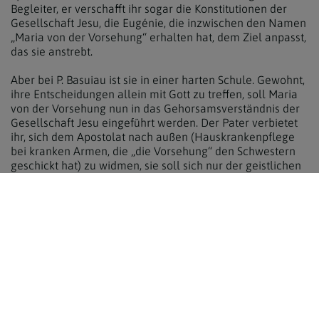
Begleiter, er verschafft ihr sogar die Konstitutionen der
Gesellschaft Jesu, die Eugénie, die inzwischen den Namen
„Maria von der Vorsehung“ erhalten hat, dem Ziel anpasst,
das sie anstrebt.
Aber bei P. Basuiau ist sie in einer harten Schule. Gewohnt,
ihre Entscheidungen allein mit Gott zu treffen, soll Maria
von der Vorsehung nun in das Gehorsamsverständnis der
Gesellschaft Jesu eingeführt werden. Der Pater verbietet
ihr, sich dem Apostolat nach außen (Hauskrankenpflege
bei kranken Armen, die „die Vorsehung“ den Schwestern
geschickt hat) zu widmen, sie soll sich nur der geistlichen
Erziehung der Schwestern widmen. „Pater, Sie zerbrechen
mich, Sie nehmen mir meinen ganzen Schwung“…. Aber sie
fügt sich. In ihrem Tagebuch kann man lesen: Ich habe
eingesehen, dass ich in einen neuen Zustand der totalen
Abhängigkeit von der Gnade eintreten muss.
Klosterleben organisiert
Der Jesuitenpater ist ihr eine echte Stütze, auch für die
Organisation des Klosterlebens und die Gründung in
Nantes, aber wie verlassen und hilflos fühlt sie sich, als er