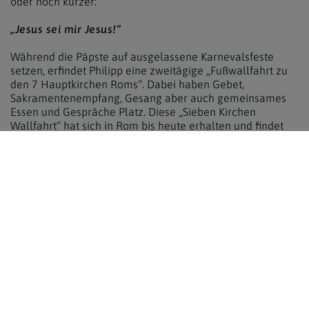
oder noch kürzer:
„Jesus sei mir Jesus!“
Während die Päpste auf ausgelassene Karnevalsfeste
setzen, erfindet Philipp eine zweitägige „Fußwallfahrt zu
den 7 Hauptkirchen Roms“. Dabei haben Gebet,
Sakramentenempfang, Gesang aber auch gemeinsames
Essen und Gespräche Platz. Diese „Sieben Kirchen
Wallfahrt“ hat sich in Rom bis heute erhalten und findet
seit Jahren auch in Wien Nachahmung.
Statt Klerikalismus und theologisches Unwissen öffentlich
zu beklagen, hält Philipp die Priestergemeinschaft, die
sich über die Jahre um ihn gesammelt hat an, etwa beim
Aufbau der Kirche Santa Maria in Villacella (Chiesa
Nuova) am heutigen Corso Vittorio Emmanuele II, mit
eigenen Händen zu arbeiten. Zugleich drängte er seinen
begabten Mitbruder Cesare Baronius, Kirchengeschichte
systematisch zu forschen und zu schreiben- eine damals
völlig neue theologische Disziplin. Baronius'
kirchenhistorisches Werk wird richtungsweisend.