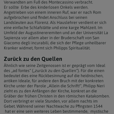
Verwandten am Fuß des Montecassino verbracht.
Er sollte Erbe des kinderlosen Onkels werden.
Angetrieben von einem inneren Ruf, war er nach Rom
aufgebrochen und findet Anschluss bei seinen
Landsleuten aus Florenz. Als Hauslehrer verdient er sich
eine einfache Schlafstätte und eine karge Mahlzeit. Im
Umfeld der Augustinereremiten und an der Universität La
Sapienza vor allem aber in der Bruderschaft von San
Giacomo degli incurabili, die sich der Pflege unheilbarer
Kranker widmet, formt sich Philipps Spiritualität.
Zurück zu den Quellen
Ähnlich wie seine Zeitgenossen ist er geprägt vom Ideal
des „ad fontes“ (
„zurück zu den Quellen“
). Für die einen
bedeutet dies eine Rückbesinnung auf die heidnischen,
antiken Ideale, für andere den Bruch mit der konkreten
Kirche unter der Parole „Allein die Schrift!“, Philipp Neri
zieht es zu den Anfängen der Kirche, konkret an die
Gräber der frühen Christen in den römischen Katakomben.
Dort verbringt er viele Stunden, vor allem nachts im
Gebet. Während seiner Nachtwache zu Pfingsten 1544
hat er eine sein weiteres Leben bestimmende, mystische