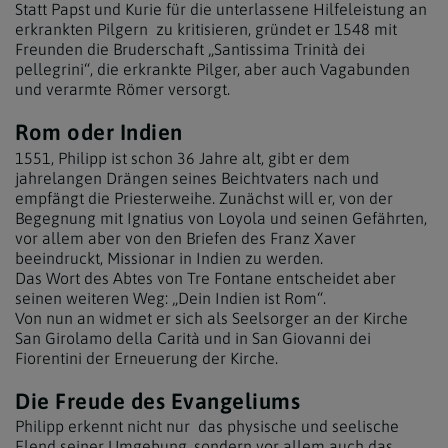
Statt Papst und Kurie für die unterlassene Hilfeleistung an
erkrankten Pilgern zu kritisieren, gründet er 1548 mit
Freunden die Bruderschaft „Santissima Trinità dei
pellegrini“, die erkrankte Pilger, aber auch Vagabunden
und verarmte Römer versorgt.
Rom oder Indien
1551, Philipp ist schon 36 Jahre alt, gibt er dem
jahrelangen Drängen seines Beichtvaters nach und
empfängt die Priesterweihe. Zunächst will er, von der
Begegnung mit Ignatius von Loyola und seinen Gefährten,
vor allem aber von den Briefen des Franz Xaver
beeindruckt, Missionar in Indien zu werden.
Das Wort des Abtes von Tre Fontane entscheidet aber
seinen weiteren Weg: „Dein Indien ist Rom“.
Von nun an widmet er sich als Seelsorger an der Kirche
San Girolamo della Carità und in San Giovanni dei
Fiorentini der Erneuerung der Kirche.
Die Freude des Evangeliums
Philipp erkennt nicht nur das physische und seelische
Elend seiner Umgebung, sondern vor allem auch das