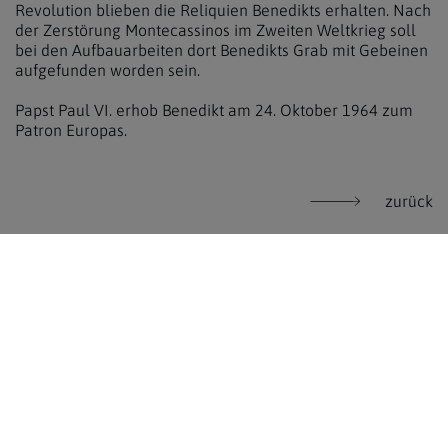
Revolution blieben die Reliquien Benedikts erhalten. Nach
der Zerstörung Montecassinos im Zweiten Weltkrieg soll
bei den Aufbauarbeiten dort Benedikts Grab mit Gebeinen
aufgefunden worden sein.
Papst Paul VI. erhob Benedikt am 24. Oktober 1964 zum
Patron Europas.
zurück
WEITERE INFORMATIONEN:
Benedikt von Nursia im Heiligenlexikon
MEHR ERFAHREN
Heilige & Selige