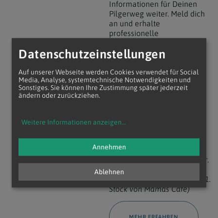
Informationen für Deinen
Pilgerweg weiter. Meld dich
an und erhalte
professionelle
Pilgerberatung in der
Datenschutzeinstellungen
nah.bar, Stephansplatz 6, in
Mamas Café.
Auf unserer Webseite werden Cookies verwendet für Social
Media, Analyse, systemtechnische Notwendigkeiten und
Dauer: 30 Minunten
Sonstiges. Sie können Ihre Zustimmung später jederzeit
Kosten: freiwillige Spende
ändern oder zurückziehen.
Donnerstags, 15-17.30 Uhr
Bitte um
Voranmeldung
unter:
+43 (1) 515 52 357
2
Weitere Informationen anzeigen
...
Die nah.bar - Servicestelle
Annehmen
der Erzdiözese Wien
Offen von MO-DO, 11-17 Uhr.
Stephansplatz 6, 1010 Wien.
Ablehnen
(Durchgang Zwettlerhof im 1.
Stock von Mamas Cafe)
MEHR ERFAHREN