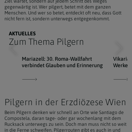
Ziel wartet, sondern auf jedem Schritt des Weges
gegenwärtig ist. Wer pilgert, betet mit dem ganzen
Menschen. Und wer so betet, entdeckt oft neu, dass Gott
nicht fern ist, sondern unterwegs entgegenkommt.
AKTUELLES
Zum Thema Pilgern
Mariazell: 30. Roma-Wallfahrt
Vikaria
verbindet Glauben und Erinnerung
Werken 
Pilgern in der Erzdiözese Wien
Beim Pilgern denken wir schnell an Orte wie Santiago de
Compostela, daran tage- oder gar wochenlang mit dem
Rucksack unterwegs zu sein. Doch man muss nicht so weit
in die Ferne schweifen. Pilgerrouten gibt es auch in und