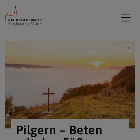
iSto
Pilgern – Beten