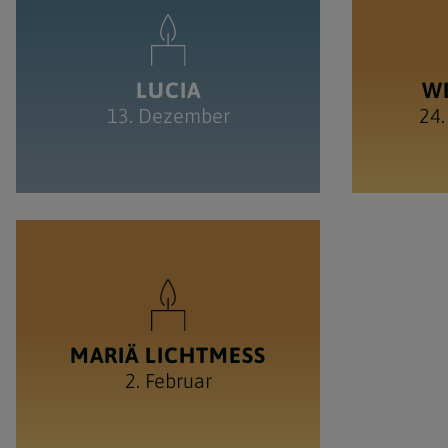
LUCIA
W
13. Dezember
24.
MARIÄ LICHTMESS
2. Februar