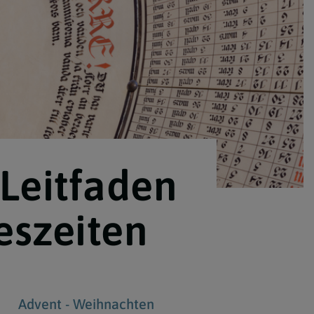
Berufung
stes
 Leitfaden
eszeiten
Advent - Weihnachten