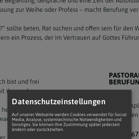
e Begleitung, Gespräche und eine Zeit der Ausbildun
sung zur Weihe oder Profess – macht Berufung verb
n?“ sollte beten, Rat suchen und offen sein für den 
dern ein Prozess, der im Vertrauen auf Gottes Führu
PASTORA
ch bist und frei
BERUFUN
mit ihm und zu
Datenschutzeinstellungen
Stephanspl
 heraus, aber sie passt
1010 Wien
Auf unserer Webseite werden Cookies verwendet für Social
 wachsen und nicht
Media, Analyse, systemtechnische Notwendigkeiten und
Sonstiges. Sie können Ihre Zustimmung später jederzeit
ändern oder zurückziehen.
M +43 (67
ler Prozess im Alltag –