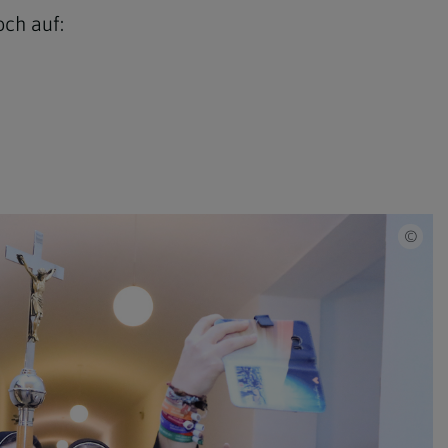
ch auf:
MSC/