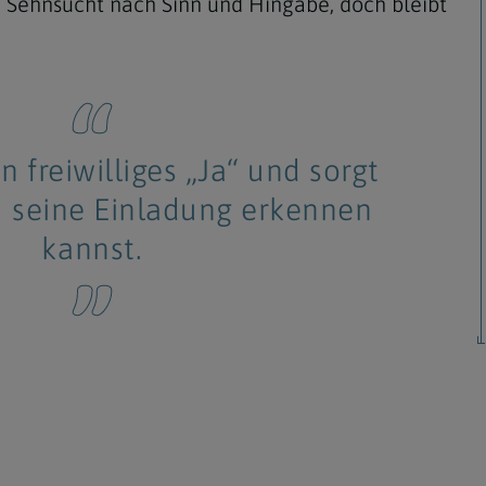
e Sehnsucht nach Sinn und Hingabe, doch bleibt
Navigation schließen
n freiwilliges „Ja“ und sorgt
u seine Einladung erkennen
kannst.