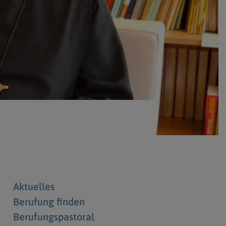
Berufung
stes
Aktuelles
Berufung finden
Berufungspastoral