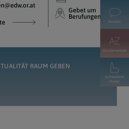
en@edw.or.at
Gebet um
Berufungen
te
Kontakt
Glaubenswissen
ITUALITÄT RAUM GEBEN
Gottesdienst
finden