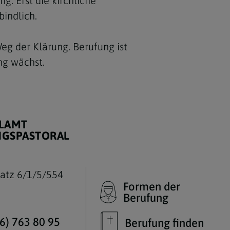
g. Erst die kirchliche
indlich.
Weg der Klärung. Berufung ist
ng wächst.
LAMT
GSPASTORAL
atz 6/1/5/554
Formen der
Berufung
6) 763 80 95
Berufung finden