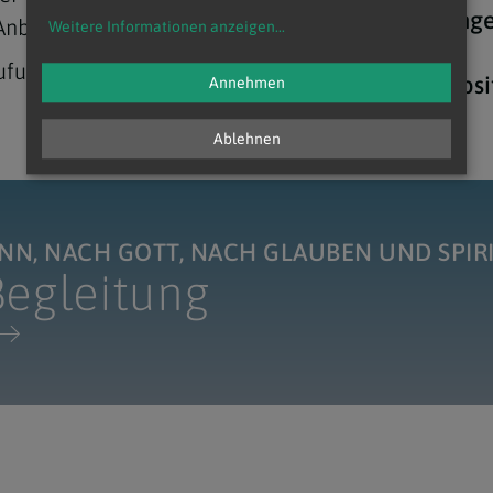
berufung
Anbetung.
Weitere Informationen anzeigen
...
ufungspatoral.
zur Websi
Annehmen
Ablehnen
NN, NACH GOTT, NACH GLAUBEN UND SPIR
Begleitung