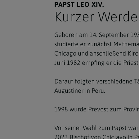
PAPST LEO XIV.
Kurzer Werd
G
eboren am 14. September 1955
studierte er zunächst Mathemati
Chicago und anschließend Kirch
Juni 1982 empfing er die Pries
Darauf folgten verschiedene Tät
Augustiner in Peru.
1998 wurde Prevost zum Provin
Vor seiner Wahl zum Papst war 
2023 Bischof von Chiclayo in P