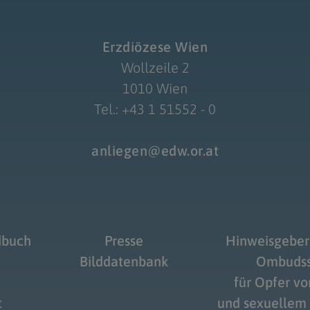
Erzdiözese Wien
Wollzeile 2
1010 Wien
Tel.: +43 1 51552 - 0
anliegen@edw.or.at
dbuch
Presse
Hinweisgeber
Bilddatenbank
Ombudss
für Opfer v
t
und sexuellem