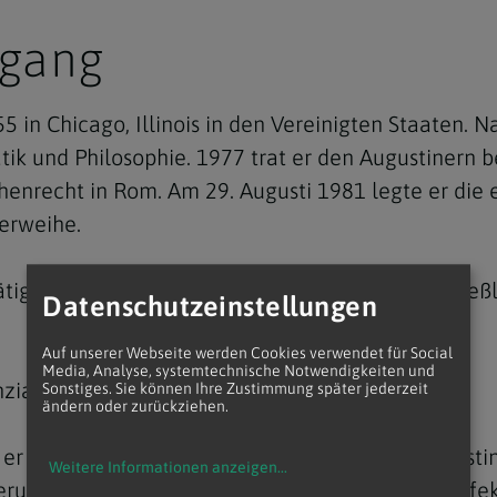
egang
 in Chicago, Illinois in den Vereinigten Staaten.
k und Philosophie. 1977 trat er den Augustinern be
enrecht in Rom. Am 29. Augusti 1981 legte er die 
terweihe.
igkeit als Missionar, Ausbildungsleiter und schließl
Datenschutzeinstellungen
Auf unserer Webseite werden Cookies verwendet für Social
Media, Analyse, systemtechnische Notwendigkeiten und
zialprior der Ordensprovinz in Chicago gewählt.
Sonstiges. Sie können Ihre Zustimmung später jederzeit
ändern oder zurückziehen.
er von 2001 bis 2013 der Generalprior des Augusti
Weitere Informationen anzeigen
...
eru. 2023 wurde er von Papst Franziskus zum Präfek