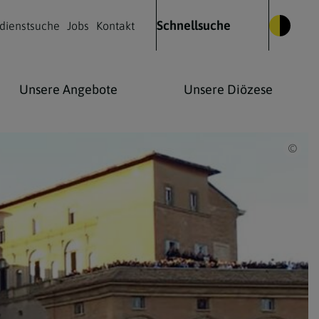
Schnellsuche
dienstsuche
Jobs
Kontakt
Unsere Angebote
Unsere Diözese
Vati
Glauben leben
Kulturelles Leben
Kontakt
Was wir glauben
Kirchenmusik
Die Heilige Messe
Kirche & Kunst
Wie Christen beten