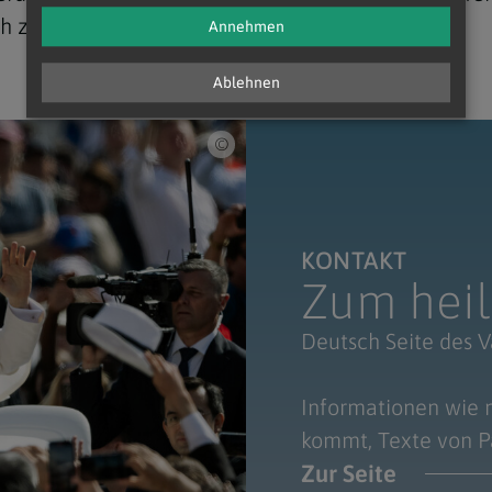
h zum Kardinal erhoben.
Annehmen
Ablehnen
Mazur/cbcew.org.uk / Papst Leo XIV
KONTAKT
Zum heil
Deutsch Seite des V
Informationen wie 
kommt, Texte von Pa
Zur Seite