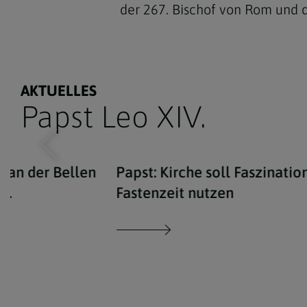
der 267. Bischof von Rom und 
AKTUELLES
Papst Leo XIV.
Van der Bellen
Papst: Kirche soll Faszinatio
V.
Fastenzeit nutzen