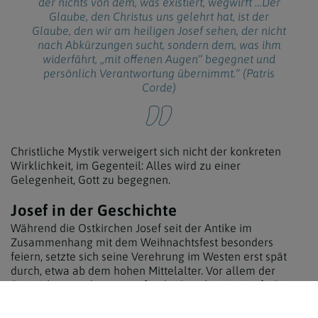
der nichts von dem, was existiert, wegwirft …Der
Glaube, den Christus uns gelehrt hat, ist der
Glaube, den wir am heiligen Josef sehen, der nicht
nach Abkürzungen sucht, sondern dem, was ihm
widerfährt, „mit offenen Augen“ begegnet und
persönlich Verantwortung übernimmt.“ (Patris
Corde)
Christliche Mystik verweigert sich nicht der konkreten
Wirklichkeit, im Gegenteil: Alles wird zu einer
Gelegenheit, Gott zu begegnen.
Josef in der Geschichte
Während die Ostkirchen Josef seit der Antike im
Zusammenhang mit dem Weihnachtsfest besonders
feiern, setzte sich seine Verehrung im Westen erst spät
durch, etwa ab dem hohen Mittelalter. Vor allem der
Franziskanerorden sorgte für die Popularität Josefs.
Die
ausgesprochen populären Predigten des Franziskaners
Bernardin von Siena im 14. Jahrhundert begründeten die