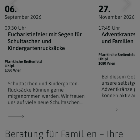
06.
27.
September 2026
November 2026
09:30 Uhr
17:45 Uhr
Eucharistiefeier mit Segen für
Adventkranzseg
Schultaschen und
und Familien
Kindergartenrucksäcke
Pfarrkirche Breitenfeld
Uhlpl.
Pfarrkirche Breitenfeld
1080 Wien
Uhlpl.
1080 Wien
Bei diesem Gotte
unsere selbstge
Schultaschen und Kindergarten-
Adventkränze ges
Rucksäcke können gerne
können aktiv am G
mitgenommen werden. Wir freuen
uns auf viele neue Schultaschen...
Beratung für Familien – Ihre