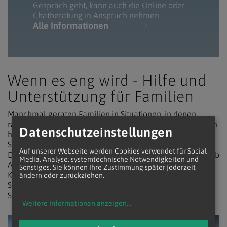
Gespräch geht, kann auch die Online oder
Chatberatung in Anspruch nehmen.
Alle Informationen
Wenn es eng wird - Hilfe und
Unterstützung für Familien
Manchmal geraten Familien in Situationen, in denen
rasche und praktische Unterstützung nötig ist. Damit Sie in
Datenschutzeinstellungen
herausfordernden Lebenslagen nicht allein sind, finden
Sie hier eine Übersicht von Organisationen und
Auf unserer Webseite werden Cookies verwendet für Social
Dienststellen, die konkrete Hilfsangebote bereitstellen. Ob
Media, Analyse, systemtechnische Notwendigkeiten und
Alltagsentlastung, finanzielle Unterstützung,
Sonstiges. Sie können Ihre Zustimmung später jederzeit
Krisenintervention oder begleitende Hilfe – die folgenden
ändern oder zurückziehen.
Stellen bieten gezielte Unterstützung, um Ihre familiäre
Situation nachhaltig zu entlasten.
Weitere Informationen anzeigen
...
iSto