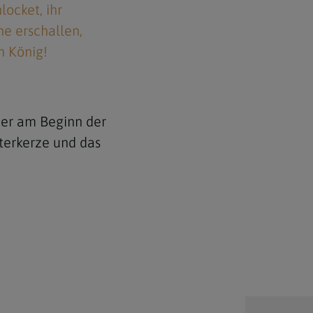
locket, ihr
ne erschallen,
n König!
ier am Beginn der
sterkerze und das