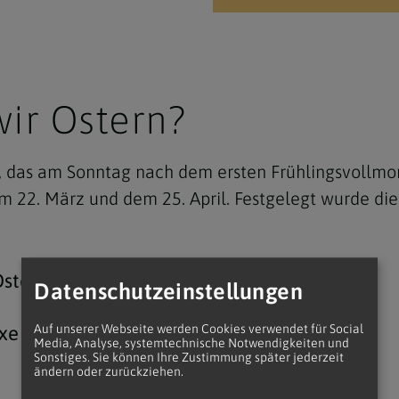
ir Ostern?
t, das am Sonntag nach dem ersten Frühlingsvollmon
 22. März und dem 25. April. Festgelegt wurde die
sterzeit?
Datenschutzeinstellungen
e Christen oft an einem anderen Termin?
Auf unserer Webseite werden Cookies verwendet für Social
Media, Analyse, systemtechnische Notwendigkeiten und
Sonstiges. Sie können Ihre Zustimmung später jederzeit
ändern oder zurückziehen.
?