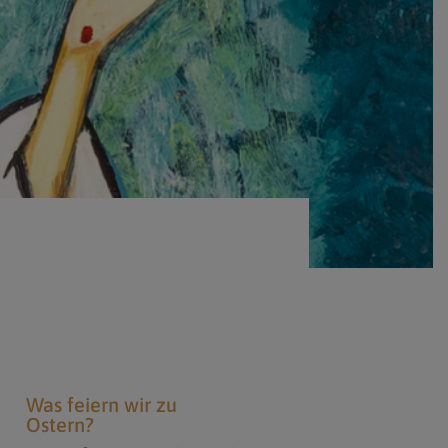
Berufung
stes
Was feiern wir zu
Ostern?