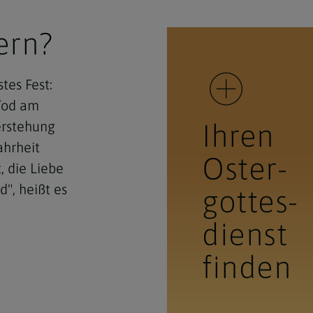
ern?
tes Fest:
Tod am
erstehung
Ihren
ahrheit
Oster­
, die Liebe
", heißt es
gottes­
dienst
finden