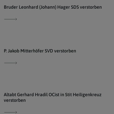
salv
Bruder Leonhard (Johann) Hager SDS verstorben
http
P. Jakob Mitterhöfer SVD verstorben
ELIS
Altabt Gerhard Hradil OCist in Stit Heiligenkreuz
verstorben