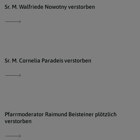
iSto
Sr. M. Walfriede Nowotny verstorben
iSto
Sr. M. Cornelia Paradeis verstorben
Pfar
Pfarrmoderator Raimund Beisteiner plötzlich
verstorben