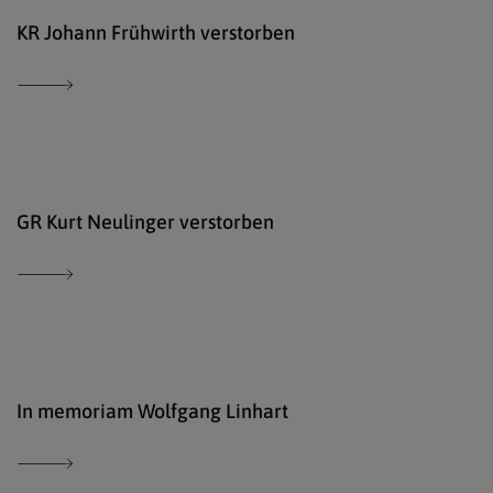
Geme
KR Johann Frühwirth verstorben
iSto
GR Kurt Neulinger verstorben
Mark
In memoriam Wolfgang Linhart