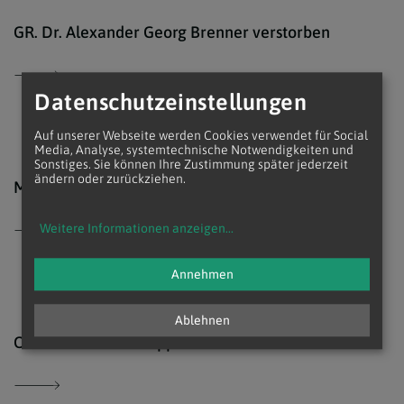
Erzd
GR. Dr. Alexander Georg Brenner verstorben
Datenschutzeinstellungen
Auf unserer Webseite werden Cookies verwendet für Social
Media, Analyse, systemtechnische Notwendigkeiten und
Sonstiges. Sie können Ihre Zustimmung später jederzeit
Sam
ändern oder zurückziehen.
Msgr. Herbert Samm verstorben
Weitere Informationen anzeigen
...
Annehmen
Ablehnen
EDW 
OStR.Dr Herbert Stappen verstorben