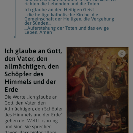
richten die Lebenden und die Toten
Ich glaube an den Heiligen Geist
…die heilige katholische Kirche, die
Gemeinschaft der Heiligen, die Vergebung
der Sünden…
…Auferstehung der Toten und das ewige
Leben. Amen
Ich glaube an Gott,
iSto
den Vater, den
allmächtigen, den
Schöpfer des
Himmels und der
Erde
Die Worte „Ich glaube an
Gott, den Vater, den
Allmächtigen, den Schöpfer
des Himmels und der Erde“
geben der Welt Ursprung
und Sinn. Sie sprechen
davon, dass hinter allem