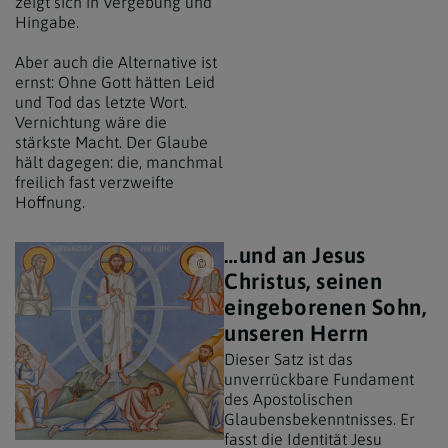
zeigt sich in Vergebung und
Hingabe.
Aber auch die Alternative ist
ernst: Ohne Gott hätten Leid
und Tod das letzte Wort.
Vernichtung wäre die
stärkste Macht. Der Glaube
hält dagegen: die, manchmal
freilich fast verzweifte
Hoffnung.
…und an Jesus
Erzdiözese Wien/ Stephan Schönlaub, Erzdi
Christus, seinen
eingeborenen Sohn,
unseren Herrn
Dieser Satz ist das
unverrückbare Fundament
des Apostolischen
Glaubensbekenntnisses. Er
fasst die Identität Jesu