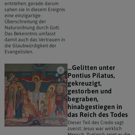
entstehen; gerade darum
sahen sie in diesem Ereignis
eine einzigartige
Überschreitung der
Naturordnung durch Gott.
Das Bekenntnis umfasst
damit auch das Vertrauen in
die Glaubwürdigkeit der
Evangelisten.
…Gelitten unter
Erzdiözese Wien/ Stephan Schönlaub, Stepha
Pontius Pilatus,
gekreuzigt,
gestorben und
begraben,
hinabgestiegen in
das Reich des Todes
Dieser Teil des Credo sagt
zuerst: Jesus war wirklich
Mensch. Zugleich zeigt er die