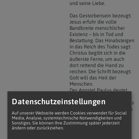
und seine Liebe.
Das Gestorbensein bezeugt:
Jesus erfuhr die volle
Bandbreite menschlicher
Existenz – bis in Tod und
Bestattung. Das Hinabsteigen
in das Reich des Todes sagt:
Christus begibt sich in die
äußerste Ferne, um auch
dort rettend die Hand zu
reichen. Die Schrift bezeugt:
Gott will das Heil der
Menschen.
Der Apostel Paulus deutet
den freiwillig
Datenschutzeinstellungen
angenommenen Tod Jesu als
Grund unserer Erlösung. Das
Auf unserer Webseite werden Cookies verwendet für Social
Kreuz verwandelt
Media, Analyse, systemtechnische Notwendigkeiten und
menschliches Leid in einen
Sonstiges. Sie können Ihre Zustimmung später jederzeit
Ort der Gnade und in
ändern oder zurückziehen.
Hoffnung auf ewiges Leben.