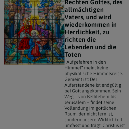
Rechten Gottes, des
allmächtigen
Vaters, und wird
wiederkommen in
Herrlichkeit, zu
richten die
Lebenden und die
Toten
„Aufgefahren in den
Himmel“ meint keine
physikalische Himmelsreise.
Gemeint ist: Der
Auferstandene ist endgültig
bei Gott angekommen. Sein
Weg – von Bethlehem bis
Jerusalem – findet seine
Vollendung im göttlichen
Raum, der nicht fern ist,
sondern unsere Wirklichkeit
umfasst und trägt. Christus ist