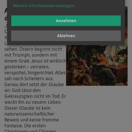
Weitere Informationen anzeigen
...
Auferstanden von
Erzd
den Toten…
Annehmen
„Ich glaube an Jesus
Christus, auferstanden von
Ablehnen
den Toten“ heißt: Gott schafft
Leben, wo wir nur Enden
sehen. Ostern beginnt nicht
mit Triumph, sondern mit
einem Grab. Jesus ist wirklich
gestorben – verraten,
verspottet, hingerichtet. Alles
sah nach Scheitern aus.
Genau dort setzt der Glaube
an: Gott lässt den
Gekreuzigten nicht im Tod. Er
weckt ihn zu neuem Leben.
Dieser Glaube ist kein
naturwissenschaftlicher
Beweis und keine fromme
Fantasie. Die ersten
Christinnen und Christen