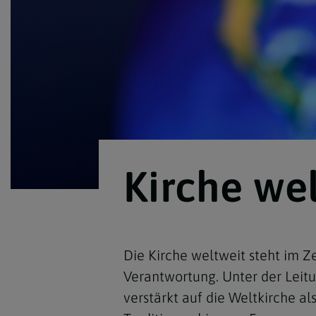
Kirchenbeitrag
Hochschul
Beichte
In Memoriam
Aschermit
Ökumene
Diözesanle
Telefonseelsorge
Konservato
Hochzeit & Ehe
Fastenzeit
Personen
Kirchenmu
Weihe
Karwoche
Pfarren
Erwachsene
Region
Krankensalbung
Ostern
Institution
Theologisc
Christi Hi
Andersspr
Pfingsten
Organigr
Kirche we
Fronleich
Mariä Him
Die Kirche weltweit steht im Z
Erntedank
Verantwortung. Unter der Leitun
verstärkt auf die Weltkirche a
Allerheili