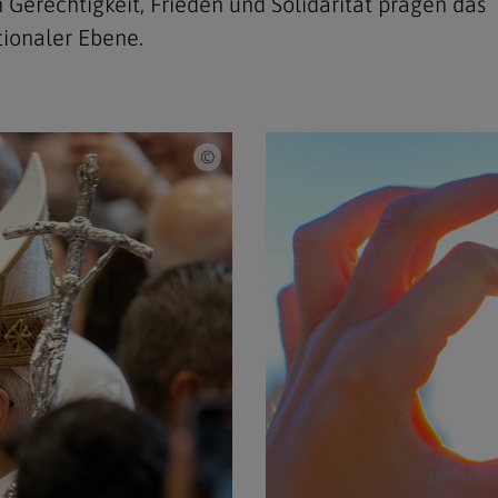
 Gerechtigkeit, Frieden und Solidarität prägen das
tionaler Ebene.
Catholic Church of England and Wales/Mazur 
Navigation schließen