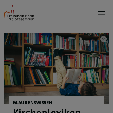
iSto
GLAUBENSWISSEN
Kirchenlexikon