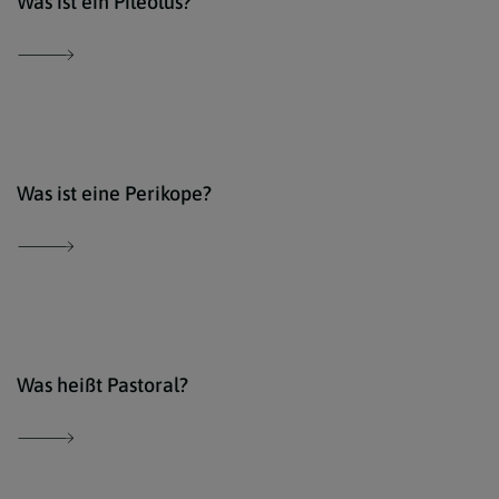
Was ist ein Pileolus?
Der 
Was ist eine Perikope?
Der 
Was heißt Pastoral?