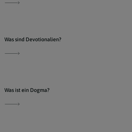
Der 
Was sind Devotionalien?
Der 
Was ist ein Dogma?