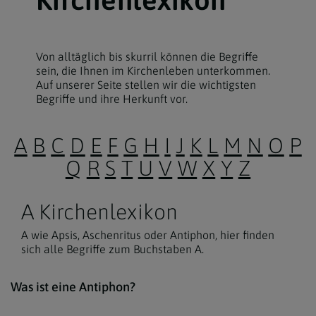
Von alltäglich bis skurril können die Begriffe
sein, die Ihnen im Kirchenleben unterkommen.
Auf unserer Seite stellen wir die wichtigsten
Begriffe und ihre Herkunft vor.
A
B
C
D
E
F
G
H
I
J
K
L
M
N
O
P
Q
R
S
T
U
V
W
X
Y
Z
A Kirchenlexikon
A wie Apsis, Aschenritus oder Antiphon, hier finden
sich alle Begriffe zum Buchstaben A.
Der 
Was ist eine Antiphon?