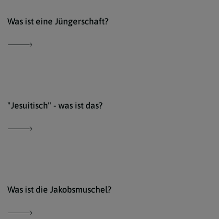
iSto
Was ist eine Jüngerschaft?
comm
"Jesuitisch" - was ist das?
iSto
Was ist die Jakobsmuschel?