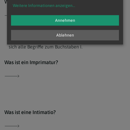
Was ist eine Heiligsprechung?
Weitere Informationen anzeigen
...
Annehmen
I Kirchenlexikon
Ablehnen
I wie Intimatio, Insignien oder Imprimatur, hier finden
sich alle Begriffe zum Buchstaben I.
Der 
Was ist ein Imprimatur?
Der 
Was ist eine Intimatio?