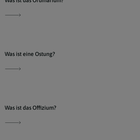
Was ist das Ordinarium?
Erzd
Was ist eine Ostung?
Erzd
Was ist das Offizium?