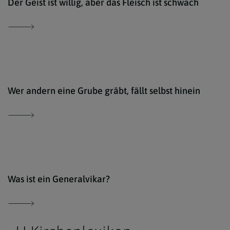
Der Geist ist willig, aber das Fleisch ist schwach
Der 
Wer andern eine Grube gräbt, fällt selbst hinein
Der 
Was ist ein Generalvikar?