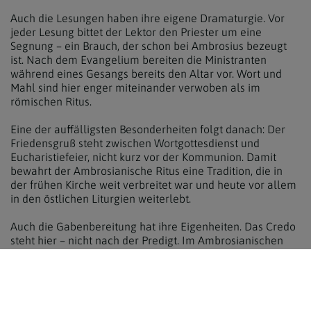
Auch die Lesungen haben ihre eigene Dramaturgie. Vor
jeder Lesung bittet der Lektor den Priester um eine
Segnung – ein Brauch, der schon bei Ambrosius bezeugt
ist. Nach dem Evangelium bereiten die Ministranten
während eines Gesangs bereits den Altar vor. Wort und
Mahl sind hier enger miteinander verwoben als im
römischen Ritus.
Eine der auffälligsten Besonderheiten folgt danach: Der
Friedensgruß steht zwischen Wortgottesdienst und
Eucharistiefeier, nicht kurz vor der Kommunion. Damit
bewahrt der Ambrosianische Ritus eine Tradition, die in
der frühen Kirche weit verbreitet war und heute vor allem
in den östlichen Liturgien weiterlebt.
Auch die Gabenbereitung hat ihre Eigenheiten. Das Credo
steht hier – nicht nach der Predigt. Im Ambrosianischen
Ritus gilt das Glaubensbekenntnis als Voraussetzung für
die Eucharistie, nicht als Antwort auf das Wort.
Im Eucharistischen Hochgebet selbst bleibt vieles
vertraut. Doch danach folgt ein eigener Ritus: das Brechen