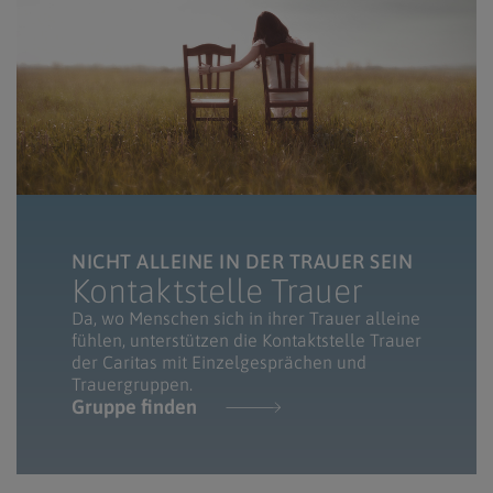
NICHT ALLEINE IN DER TRAUER SEIN
Kontaktstelle Trauer
Da, wo Menschen sich in ihrer Trauer alleine
fühlen, unterstützen die Kontaktstelle Trauer
der Caritas mit Einzelgesprächen und
Trauergruppen.
Gruppe finden