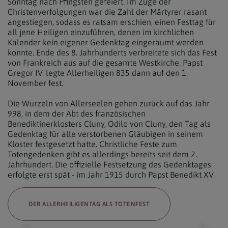
Sonntag nach Pfingsten gefeiert. Im Zuge der
Christenverfolgungen war die Zahl der Märtyrer rasant
angestiegen, sodass es ratsam erschien, einen Festtag für
all jene Heiligen einzuführen, denen im kirchlichen
Kalender kein eigener Gedenktag eingeräumt werden
konnte. Ende des 8. Jahrhunderts verbreitete sich das Fest
von Frankreich aus auf die gesamte Westkirche. Papst
Gregor IV. legte Allerheiligen 835 dann auf den 1.
November fest.
Die Wurzeln von Allerseelen gehen zurück auf das Jahr
998, in dem der Abt des französischen
Benediktinerklosters Cluny, Odilo von Cluny, den Tag als
Gedenktag für alle verstorbenen Gläubigen in seinem
Kloster festgesetzt hatte. Christliche Feste zum
Totengedenken gibt es allerdings bereits seit dem 2.
Jahrhundert. Die offizielle Festsetzung des Gedenktages
erfolgte erst spät - im Jahr 1915 durch Papst Benedikt XV.
DER ALLERHEILIGENTAG ALS TOTENFEST