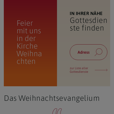
IN IHRER NÄHE
Gottesdien
Feier
ste finden
mit uns
in der
Kirche
Weihna
chten
zur Liste aller
Gottesdienste
Das Weihnachtsevangelium