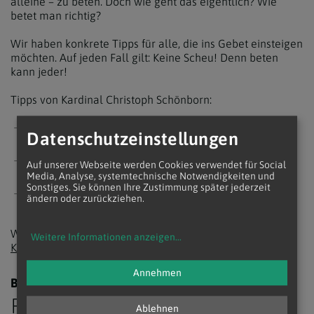
alleine – zu beten. Doch wie geht das eigentlich? Wie
betet man richtig?
Wir haben konkrete Tipps für alle, die ins Gebet einsteigen
möchten. Auf jeden Fall gilt: Keine Scheu! Denn beten
kann jeder!
Tipps von Kardinal Christoph Schönborn:
Das Weihnachtsevangelium laut lesen
Datenschutzeinstellungen
Gemeinsam singen
Auf unserer Webseite werden Cookies verwendet für Social
Media, Analyse, systemtechnische Notwendigkeiten und
Sonstiges. Sie können Ihre Zustimmung später jederzeit
Der freudenreiche Rosenkranz
ändern oder zurückziehen.
Wie gehen eigentlich die
Grundgebete der katholischen
Weitere Informationen anzeigen
...
Kirche
?
Annehmen
BRAUCHTUM
Rund um Weihnachten
Ablehnen