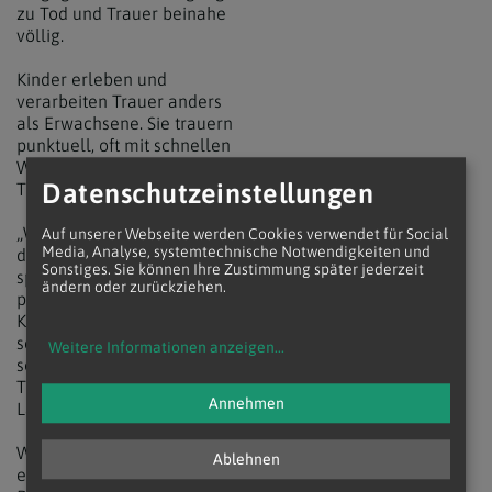
zu Tod und Trauer beinahe
völlig.
Kinder erleben und
verarbeiten Trauer anders
als Erwachsene. Sie trauern
punktuell, oft mit schnellen
Wechseln zwischen
Datenschutzeinstellungen
Traurigkeit und Freude.
„Wenn Erwachsene trauern,
Auf unserer Webseite werden Cookies verwendet für Social
Media, Analyse, systemtechnische Notwendigkeiten und
dann tun sie das von früh bis
Sonstiges. Sie können Ihre Zustimmung später jederzeit
spät. Kinder trauern
ändern oder zurückziehen.
punktueller. Damit, 'ES' den
Kindern nicht zu sagen,
schonen wir nicht die Kinder,
Weitere Informationen anzeigen
...
sondern nur uns selbst", so
Trauerexpertin Silvia
Annehmen
Langthaler.
Wichtig ist, Kinder aktiv
Ablehnen
einzubeziehen – sei es durch