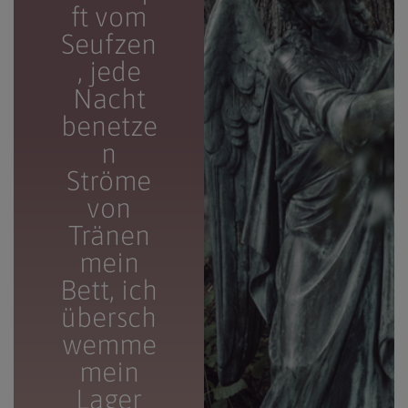
ft vom
Seufzen
, jede
Nacht
benetze
n
Ströme
von
Tränen
mein
Bett, ich
übersch
wemme
mein
Lager