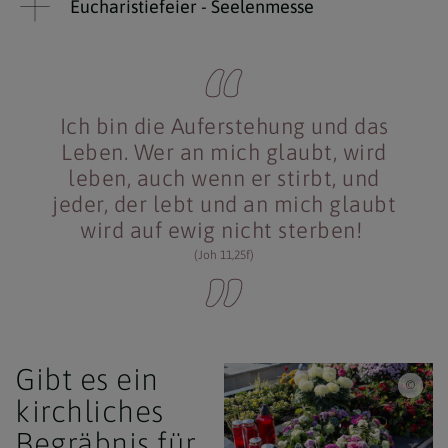
Eucharistiefeier - Seelenmesse
Ich bin die Auferstehung und das
Leben. Wer an mich glaubt, wird
leben, auch wenn er stirbt, und
jeder, der lebt und an mich glaubt
wird auf ewig nicht sterben!
(Joh 11,25f)
Gibt es ein
iSTo
kirchliches
Begräbnis für