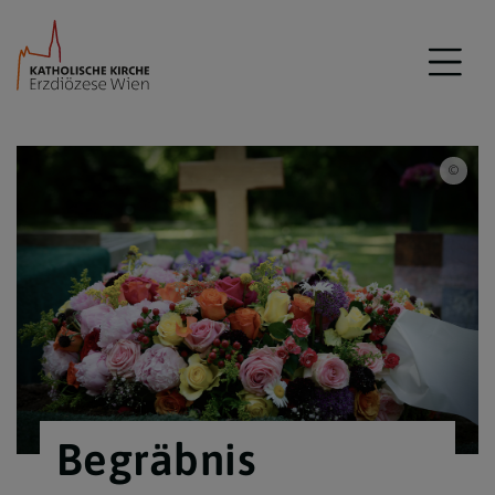
iSto
Begräbnis