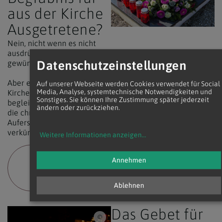
aus der Kirche
Ausgetretene?
Nein, nicht wenn es nicht
ausdrücklich vor dem Tod
Datenschutzeinstellungen
gewünscht wurde.
Aber es bleibt Aufgabe der
Auf unserer Webseite werden Cookies verwendet für Social
Media, Analyse, systemtechnische Notwendigkeiten und
Kirche, die Trauernden zu
Sonstiges. Sie können Ihre Zustimmung später jederzeit
begleiten und zu trösten und
ändern oder zurückziehen.
die christliche
Auferstehungshoffnung zu
verkünden.
Weitere Informationen anzeigen
...
Annehmen
3 FORMEN DER
SEELSORGLICHEN
BEGLEITUNG
Ablehnen
Das Gebet für
iStock/Copyright 2022 by Stefan Rotter Wien,