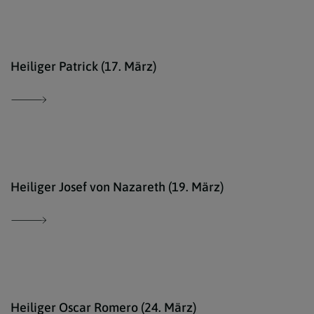
comm
Heiliger Patrick (17. März)
Erzd
Heiliger Josef von Nazareth (19. März)
J. P
Heiliger Oscar Romero (24. März)