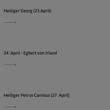
kath
Heiliger Georg (23.April)
scha
24. April - Egbert von Irland
Rupp
Heiliger Petrus Canisius (27. April)