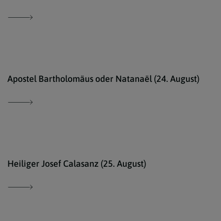
Ökum
Apostel Bartholomäus oder Natanaël (24. August)
Erzd
Heiliger Josef Calasanz (25. August)