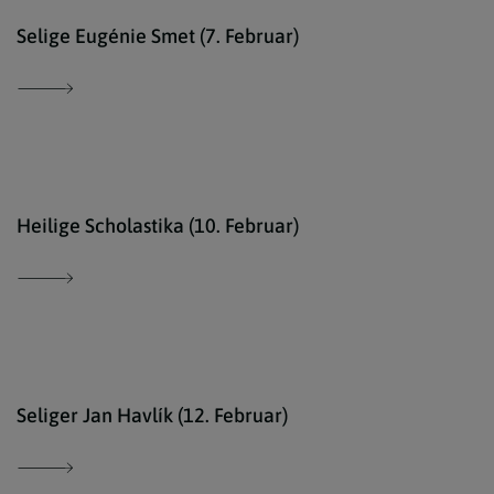
Ökum
Selige Eugénie Smet (7. Februar)
Erzd
Heilige Scholastika (10. Februar)
tkkb
Seliger Jan Havlík (12. Februar)