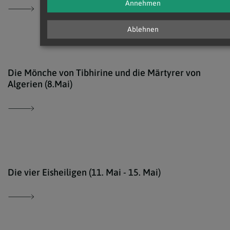
Annehmen
Ablehnen
EDW 
Die Mönche von Tibhirine und die Märtyrer von
Algerien (8.Mai)
iSto
Die vier Eisheiligen (11. Mai - 15. Mai)