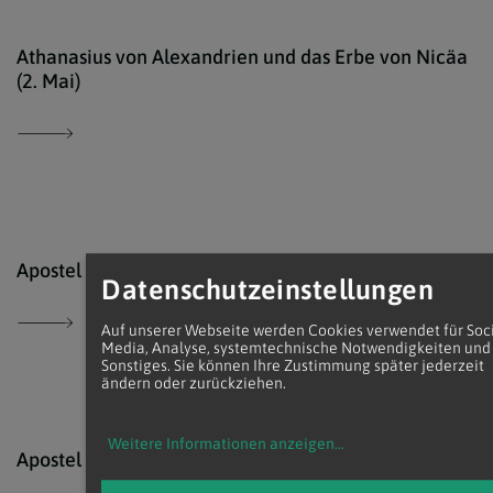
Von 
Athanasius von Alexandrien und das Erbe von Nicäa
(2. Mai)
kath
Apostel Philippus (3. Mai)
Datenschutzeinstellungen
Auf unserer Webseite werden Cookies verwendet für Soc
Media, Analyse, systemtechnische Notwendigkeiten und
Sonstiges. Sie können Ihre Zustimmung später jederzeit
ändern oder zurückziehen.
Weitere Informationen anzeigen
...
Ökum
Apostel Jakobus der Jüngere (3. Mai)