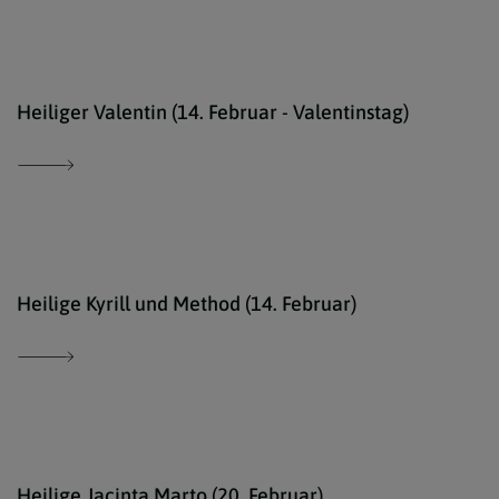
Ökum
Heiliger Valentin (14. Februar - Valentinstag)
Erzd
Heilige Kyrill und Method (14. Februar)
Geme
Heilige Jacinta Marto (20. Februar)