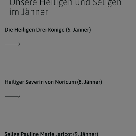
Unsere Heiligen und Seligen
im Jänner
www.
Die Heiligen Drei Könige (6. Jänner)
kath
Heiliger Severin von Noricum (8. Jänner)
miss
Selige Pauline Marie Jaricot (9. Jänner)