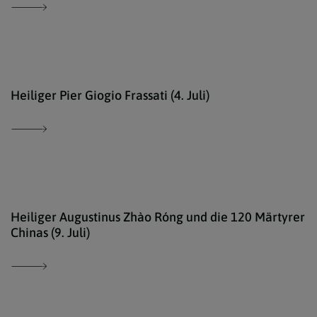
Erzd
Heiliger Pier Giogio Frassati (4. Juli)
comm
Heiliger Augustinus Zhào Róng und die 120 Märtyrer
Chinas (9. Juli)