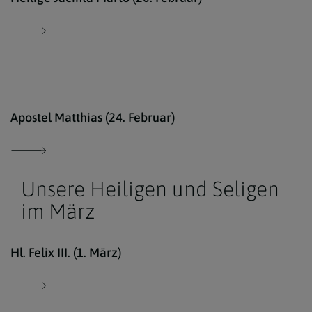
comm
Apostel Matthias (24. Februar)
Unsere Heiligen und Seligen
im März
Stoc
Hl. Felix III. (1. März)