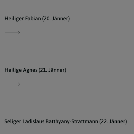
comm
Heiliger Fabian (20. Jänner)
ED
Heilige Agnes (21. Jänner)
kath
Seliger Ladislaus Batthyany-Strattmann (22. Jänner)