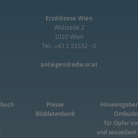
Erzdiözese Wien
Wollzeile 2
1010 Wien
Tel.: +43 1 51552 - 0
anliegen@edw.or.at
dbuch
Presse
Hinweisgeber
Bilddatenbank
Ombudss
für Opfer v
t
und sexuellem