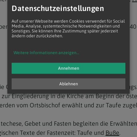
Datenschutzeinstellungen
Auf unserer Webseite werden Cookies verwendet für Social
ereitung in „Theorie und Praxis“, die sich in den 4
Media, Analyse, systemtechnische Notwendigkeiten und
Sonstiges. Sie können Ihre Zustimmung später jederzeit
ändern oder zurückziehen.
Weitere Informationen anzeigen
...
Annehmen
Ablehnen
ie Osternacht als Tauftermin und die Vorbereitung
zur Eingliederung in die Kirche am Beginn der öste
 werden vom Ortsbischof erwählt und zur Taufe zuge
atechese, Gebet und Fasten begleiten die Erwählte
gischen Texte der Fastenzeit: Taufe und
Buße
.