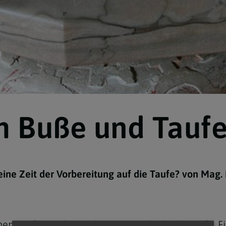
Navigation schließen
m Buße und Tauf
eine Zeit der Vorbereitung auf die Taufe? von Mag.
enen Taufbewerber in der
Osternacht
durch
Taufe
,
F