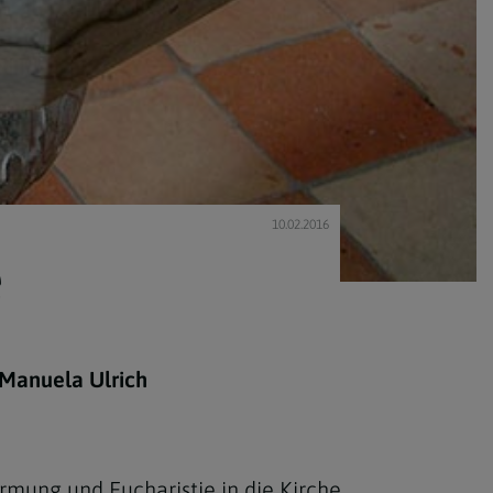
10.02.2016
e
 Manuela Ulrich
irmung
und
Eucharistie
in die Kirche