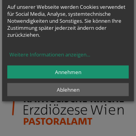
Auf unserer Webseite werden Cookies verwendet
TERMINE
für Social Media, Analyse, systemtechnische
Notwendigkeiten und Sonstiges. Sie können Ihre
Do.., 07. Januar 2027 10:30
Österreichische Pastoraltagung 2027
Zustimmung später jederzeit ändern oder
zurückziehen.
Weitere Informationen anzeigen
...
Annehmen
Ablehnen