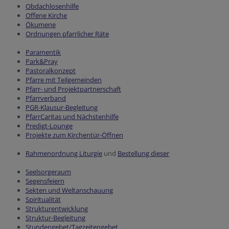
Obdachlosenhilfe
Offene Kirche
Ökumene
Ordnungen pfarrlicher Räte
Paramentik
Park&Pray
Pastoralkonzept
Pfarre mit Teilgemeinden
Pfarr- und Projektpartnerschaft
Pfarrverband
PGR-Klausur-Begleitung
PfarrCaritas und Nächstenhilfe
Predigt-Lounge
Projekte zum Kirchentür-Öffnen
Rahmenordnung Liturgie
und
Bestellung dieser
Seelsorgeraum
Segensfeiern
Sekten und Weltanschauung
Spiritualität
Strukturentwicklung
Struktur-Begleitung
Stundengebet/Tagzeitengebet