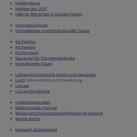
Heilige Messe
Heiliges Jahr 2025
Hilfe für Menschen in sozialen Nöten
Innovationsfonds
Interreligiöser und interkultureller Dialog
KirchenDur
Kirchenjahr
Kirchenraum
Klausuren für Pfarrgemeinderäte
Kontaktstelle Trauer
Leihservice liturgische Geräte und Gewänder
Le+O
Lebensmittel und Orientierung
Liturgie
Liturgische Dienste
masterclasses.wien
Milieusensible Pastoral
Missionarische Einsatzmöglichkeiten im Ausland
Mobile Kirche
Netzwerk Gottesdienst