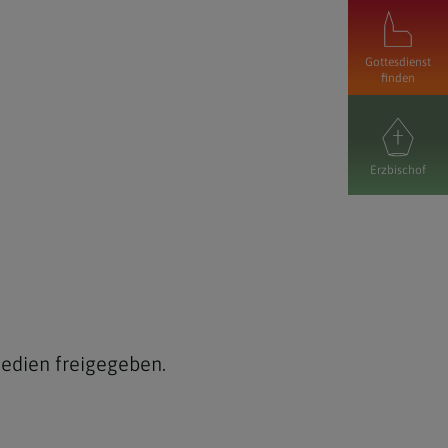
Gottesdienst
finden
Erzbischof
medien freigegeben.