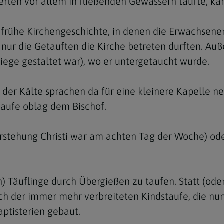
rten vor allem in fließenden Gewässern taufte, ka
e frühe Kirchengeschichte, in denen die Erwachsene
 nur die Getauften die Kirche betreten durften. Au
tiege gestaltet war), wo er untergetaucht wurde.
r der Kälte sprachen da für eine kleinere Kapelle ne
taufe oblag dem Bischof.
erstehung Christi war am achten Tag der Woche) ode
) Täuflinge durch Übergießen zu taufen. Statt (ode
ch der immer mehr verbreiteten Kindstaufe, die nun
ptisterien gebaut.