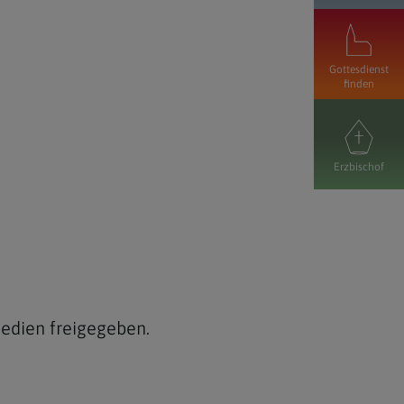
Gottesdienst
finden
Erzbischof
medien freigegeben.