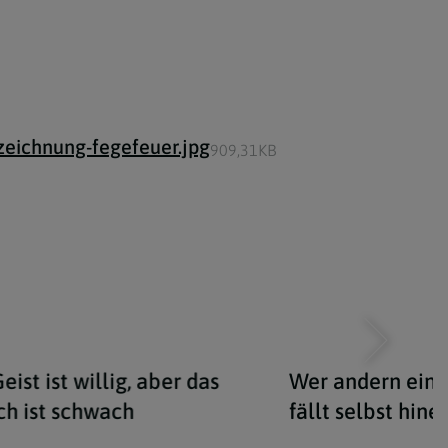
zeichnung-fegefeuer.jpg
909,31KB
eist ist willig, aber das
Wer andern eine
ch ist schwach
fällt selbst hine