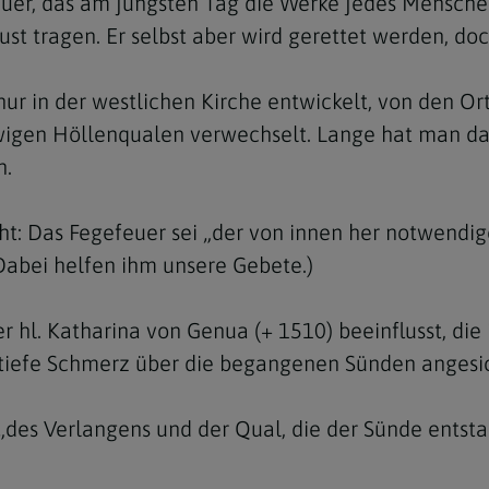
Feuer, das am jüngsten Tag die Werke jedes Mensche
ust tragen. Er selbst aber wird gerettet werden, do
nur in der westlichen Kirche entwickelt, von den 
wigen Höllenqualen verwechselt. Lange hat man das
n.
icht: Das Fegefeuer sei „der von innen her notwen
 (Dabei helfen ihm unsere Gebete.)
 hl. Katharina von Genua (+ 1510) beeinflusst, die 
tiefe Schmerz über die begangenen Sünden angesic
„des Verlangens und der Qual, die der Sünde ents