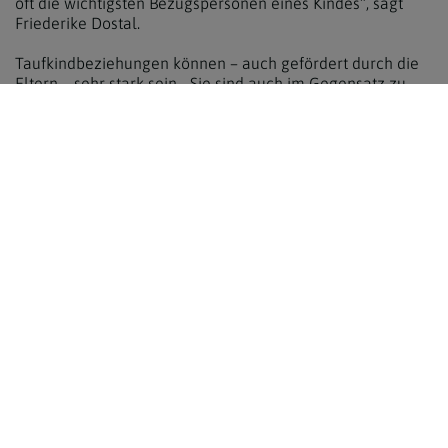
oft die wichtigsten Bezugspersonen eines Kindes“, sagt
Friederike Dostal.
Taufkindbeziehungen können – auch gefördert durch die
Eltern – sehr stark sein. „Sie sind auch im Gegensatz zu
früher oft keine Einbahnstraße vom Paten zum Kind,
sondern – vor allem, wenn die Kinder älter werden – ein
wechselseitiges Unterstützen, wechselseitiges Für-
einander-Dasein.“
Unterstützer auch für die Eltern
Taufpaten seien in diesem modernen Verständnis des
Patenamtes aber nicht nur Wegbegleiter und Unterstützer
für ihre Patenkinder, sagt Friederike Dostal. Sie sind auch
Unterstützer der Eltern. „In vielen Pfarren und bei vielen
Taufen drückt sich das auch im Ablauf der Taufe aus. Nicht
mehr der Taufpate hält das Kind über das Becken, sondern
die Eltern – und die Paten stehen neben ihnen“, sagt
Friederike Dostal.
Das sei durchwegs stimmig, denn es zeige, dass die Eltern
die Hauptverantwortung haben – „sie wollen die Taufe für