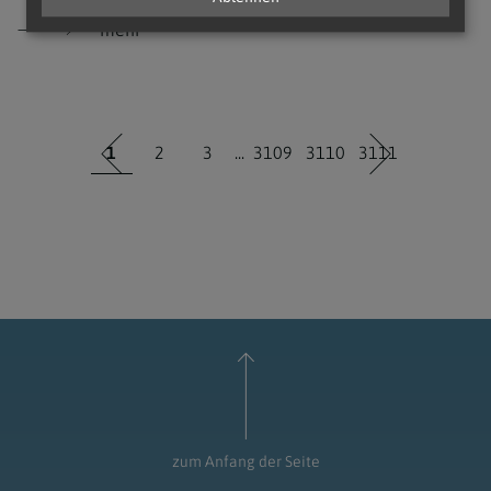
mehr
1
2
3
...
3109
3110
3111
zum Anfang der Seite