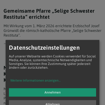
Gemeinsame Pfarre „Selige Schwester
Restituta“ errichtet
Mit Wirkung vom 1. März 2026 errichtete Erzbischof Josef
Grünwidl die römisch-katholische Pfarre „Selige Schwester
Restituta“.
mehr
Datenschutzeinstellungen
Auf unserer Webseite werden Cookies verwendet für Social
Media, Analyse, systemtechnische Notwendigkeiten und
Sonstiges. Sie können Ihre Zustimmung später jederzeit
Neues Buch würdigt Vermächtnis des
ändern oder zurückziehen.
Konzilstheologen Ferdinand
Klostermann
Weitere Informationen anzeigen
...
Mit der Neuerscheinung „Ferdinand Klostermann und das
Annehmen
Laienapostolat“ wird das Wirken des Wiener
Pastoraltheologen Ferdinand Klostermann (1907–1982)
neu in den Fokus gerückt.
Ablehnen