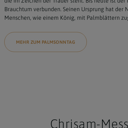
die im Zeichen der Trauer steht. Bis heute ist de
Brauchtum verbunden. Seinen Ursprung hat der N
Menschen, wie einem König, mit Palmblättern z
MEHR ZUM PALMSONNTAG
Chrisam-Mess