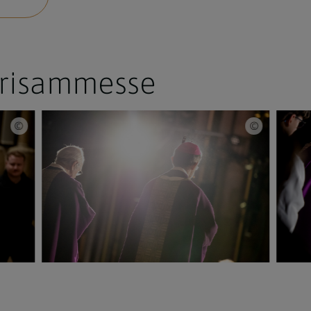
hrisammesse
Erzdiözese Wien/Schönlaub, Stephan Schönlaub
Erzdiözese 