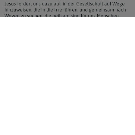
Jesus fordert uns dazu auf, in der Gesellschaft auf Wege
hinzuweisen, die in die Irre führen, und gemeinsam nach
Wegen zu suchen, die heilsam sind für uns Menschen.
----------
ANREGUNGEN
Wo sind Menschen in deiner Umgebung in die Irre
gegangen, wo haben sie sich selbst verirrt?
Wie kannst du sie ansprechen, ohne dich über sie zu
stellen?
Wie kannst du sie begleiten?
Auf wen möchtest du einmal zugehen, um mit ihm über
sein Leben und seinen Weg zu sprechen?
Wo spürst du, dass in der Gesellschaft etwas falsch
läuft?
Welchen Beitrag zu mehr Barmherzigkeit in der
Gesellschaft kannst du leisten?
zurück