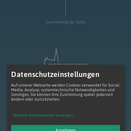
zum Anfang der Seite
Datenschutzeinstellungen
Auf unserer Webseite werden Cookies verwendet für Social
Media, Analyse, systemtechnische Notwendigkeiten und
Sonstiges. Sie können Ihre Zustimmung später jederzeit
ändern oder zurückziehen.
Erzdiözese Wien
Wollzeile 2
1010 Wien
Weitere Informationen anzeigen
...
Tel.: +43 1 51552 - 0
anliegen@edw.or.at
Annehmen